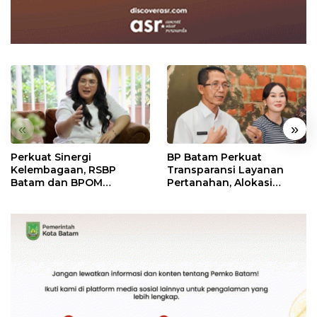
«
»
Perkuat Sinergi
BP Batam Perkuat
Kelembagaan, RSBP
Transparansi Layanan
Batam dan BPOM
Pertanahan, Alokasi
Pastikan Pelayanan dan
Tanah Reguler Segera
Ketersediaan Obat Aman
Hadir Melalui LMS