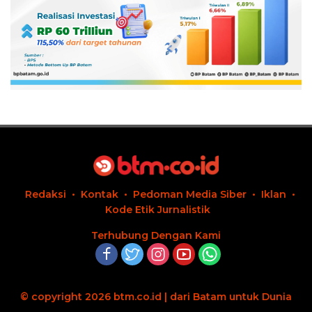
Redaksi
Kontak
Pedoman Media Siber
Iklan
Kode Etik Jurnalistik
Terhubung Dengan Kami
© copyright 2026 btm.co.id | dari Batam untuk Dunia