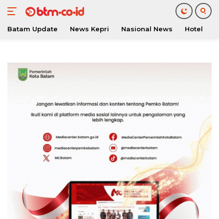
Batam Update
News Kepri
Nasional News
Hotel
O
Langsung
ke
konten