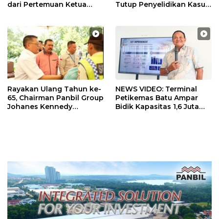
dari Pertemuan Ketua
Tutup Penyelidikan Kasus
Umum PWI dan KJK di
Hak Asuh Anak
Batam
Rayakan Ulang Tahun ke-
NEWS VIDEO: Terminal
65, Chairman Panbil Group
Petikemas Batu Ampar
Johanes Kennedy
Bidik Kapasitas 1,6 Juta
Bagikan 630 Paket
TEUs, Siapkan Crane
Sembako kepada
Megamax dan Green Port
Karyawan