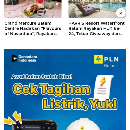
«
»
Grand Mercure Batam
HARRIS Resort Waterfront
Centre Hadirkan “Flavours
Batam Rayakan HUT ke-
of Nusantara”, Rayakan
24, Tebar Giveaway dan
HUT RI dengan Cita Rasa
Diskon Menginap 24%
Kuliner Indonesia