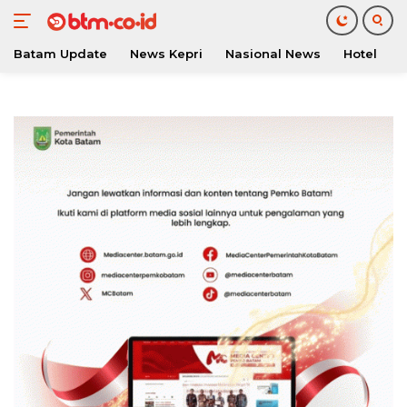
Batam Update
News Kepri
Nasional News
Hotel
O
Langsung
ke
konten