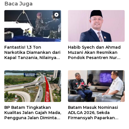
Baca Juga
Fantastis! 1,3 Ton
Habib Syech dan Ahmad
Narkotika Diamankan dari
Muzani Akan Resmikan
Kapal Tanzania, Nilainya
Pondok Pesantren Nur
Tembus Rp4,55 Triliun
Iman di Pulau Kasu, Iman
Sutiawan Cek Kesiapan
BP Batam Tingkatkan
Batam Masuk Nominasi
Kualitas Jalan Gajah Mada,
ADLGA 2026, Sekda
Pengguna Jalan Diminta
Firmansyah Paparkan
Ekstra Hati-hati
Transformasi Digital
Berbasis Data