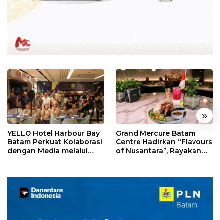
«
»
YELLO Hotel Harbour Bay
Grand Mercure Batam
Batam Perkuat Kolaborasi
Centre Hadirkan “Flavours
dengan Media melalui
of Nusantara”, Rayakan
YELLO Connect
HUT RI dengan Cita Rasa
Kuliner Indonesia