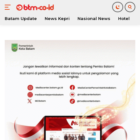
Batam Update
News Kepri
Nasional News
Hotel
O
Langsung
ke
konten