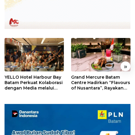
«
»
YELLO Hotel Harbour Bay
Grand Mercure Batam
Batam Perkuat Kolaborasi
Centre Hadirkan “Flavours
dengan Media melalui
of Nusantara”, Rayakan
YELLO Connect
HUT RI dengan Cita Rasa
Kuliner Indonesia