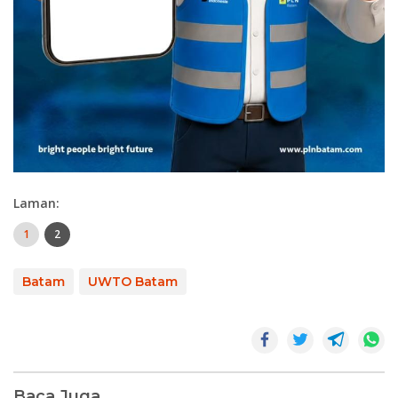
Laman:
1
2
Batam
UWTO Batam
Baca Juga