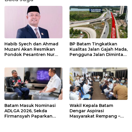
Habib Syech dan Ahmad
BP Batam Tingkatkan
Muzani Akan Resmikan
Kualitas Jalan Gajah Mada,
Pondok Pesantren Nur
Pengguna Jalan Diminta
Iman di Pulau Kasu, Iman
Ekstra Hati-hati
Sutiawan Cek Kesiapan
Batam Masuk Nominasi
Wakil Kepala Batam
ADLGA 2026, Sekda
Dengar Aspirasi
Firmansyah Paparkan
Masyarakat Rempang –
Transformasi Digital
Galang: Pastikan
Berbasis Data
Pembangunan Sekolah