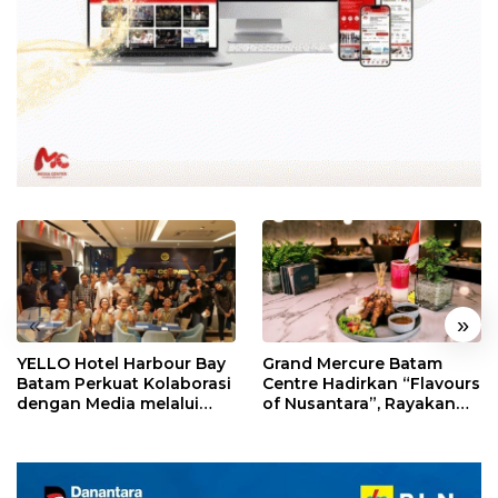
«
»
YELLO Hotel Harbour Bay
Grand Mercure Batam
Batam Perkuat Kolaborasi
Centre Hadirkan “Flavours
dengan Media melalui
of Nusantara”, Rayakan
YELLO Connect
HUT RI dengan Cita Rasa
Kuliner Indonesia