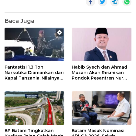
Baca Juga
Fantastis! 1,3 Ton
Habib Syech dan Ahmad
Narkotika Diamankan dari
Muzani Akan Resmikan
Kapal Tanzania, Nilainya
Pondok Pesantren Nur
Tembus Rp4,55 Triliun
Iman di Pulau Kasu, Iman
Sutiawan Cek Kesiapan
BP Batam Tingkatkan
Batam Masuk Nominasi