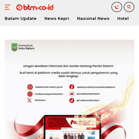
Batam Update
News Kepri
Nasional News
Hotel
O
Langsung
ke
konten