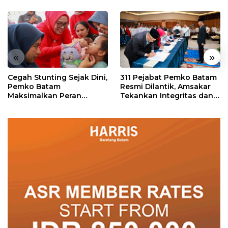
«
»
Cegah Stunting Sejak Dini,
311 Pejabat Pemko Batam
Pemko Batam
Resmi Dilantik, Amsakar
Maksimalkan Peran
Tekankan Integritas dan
Posyandu
Pelayanan