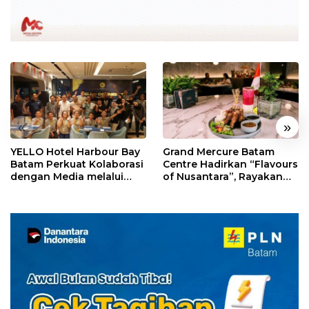
«
»
YELLO Hotel Harbour Bay
Grand Mercure Batam
Batam Perkuat Kolaborasi
Centre Hadirkan “Flavours
dengan Media melalui
of Nusantara”, Rayakan
YELLO Connect
HUT RI dengan Cita Rasa
Kuliner Indonesia