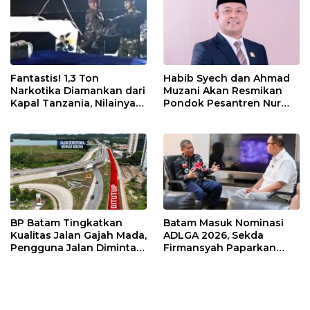
Fantastis! 1,3 Ton
Habib Syech dan Ahmad
Narkotika Diamankan dari
Muzani Akan Resmikan
Kapal Tanzania, Nilainya
Pondok Pesantren Nur
Tembus Rp4,55 Triliun
Iman di Pulau Kasu, Iman
Sutiawan Cek Kesiapan
BP Batam Tingkatkan
Batam Masuk Nominasi
Kualitas Jalan Gajah Mada,
ADLGA 2026, Sekda
Pengguna Jalan Diminta
Firmansyah Paparkan
Ekstra Hati-hati
Transformasi Digital
Berbasis Data