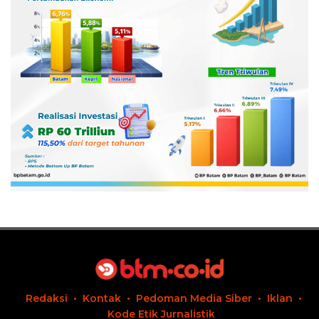
Redaksi
Kontak
Pedoman Media Siber
Iklan
Kode Etik Jurnalistik