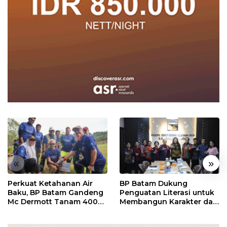
«
»
Perkuat Ketahanan Air
BP Batam Dukung
Baku, BP Batam Gandeng
Penguatan Literasi untuk
Mc Dermott Tanam 400
Membangun Karakter dan
Bambu Betung di
Kebhinekaan Bagi
Bendungan Sei Nongsa
Generasi Masa Depan