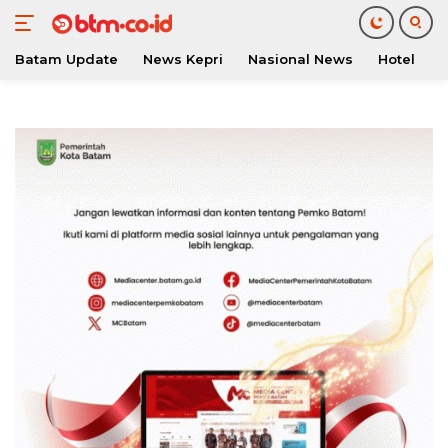
Batam Update
News Kepri
Nasional News
Hotel
O
Langsung
ke
konten