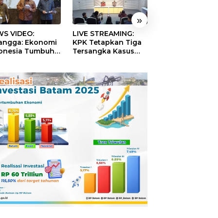
»
S VIDEO:
LIVE STREAMING:
TERBONGKAR!
langga: Ekonomi
KPK Tetapkan Tiga
Ratusan Rekeni
onesia Tumbuh
Tersangka Kasus
Virtual SPPG Fikt
9 Persen pada
Dugaan Korupsi
Diduga Terima 
ester II 2026
Digitalisasi SPBU
Rp311 Miliar, Ka
Pertamina
Dilaporkan ke
Kejaksaan