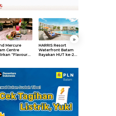
»
nd Mercure
HARRIS Resort
GM For A Day 2
am Centre
Waterfront Batam
Sukses Digelar,
irkan “Flavours
Rayakan HUT ke-24,
Puluhan Anak
Nusantara”,
Tebar Giveaway dan
Rasakan Jadi
akan HUT RI
Diskon Menginap
General Manage
gan Cita Rasa
24%
Hotel Sehari
iner Indonesia