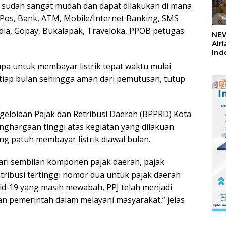
a sudah sangat mudah dan dapat dilakukan di mana
T Pos, Bank, ATM, Mobile/Internet Banking, SMS
«
edia, Gopay, Bukalapak, Traveloka, PPOB petugas
NEW
Air
Ind
5,2
pa untuk membayar listrik tepat waktu mulai
Sem
etiap bulan sehingga aman dari pemutusan, tutup
gelolaan Pajak dan Retribusi Daerah (BPPRD) Kota
ghargaan tinggi atas kegiatan yang dilakuan
g patuh membayar listrik diawal bulan.
ari sembilan komponen pajak daerah, pajak
ribusi tertinggi nomor dua untuk pajak daerah
id-19 yang masih mewabah, PPJ telah menjadi
n pemerintah dalam melayani masyarakat,” jelas