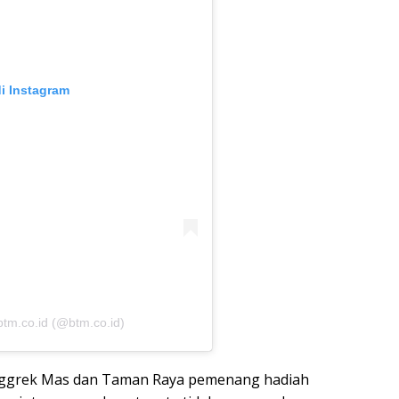
di Instagram
btm.co.id (@btm.co.id)
 Anggrek Mas dan Taman Raya pemenang hadiah