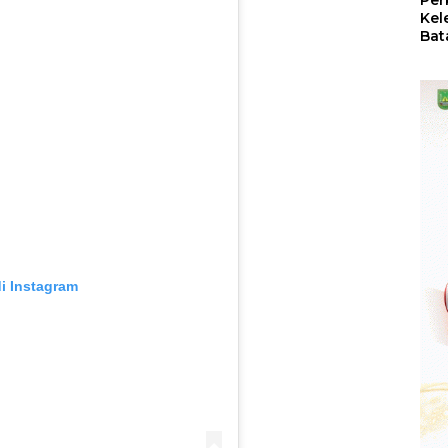
Per
Kel
Bat
Pas
dan
Oba
di Instagram