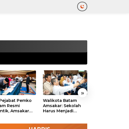
tutup
»
 Pejabat Pemko
Walikota Batam
Ekonomi Batam
am Resmi
Amsakar: Sekolah
Diproyeksikan
antik, Amsakar
Harus Menjadi
Tumbuh hingga 
ankan Integritas
Ruang Aman bagi
Persen, Pemko
 Pelayanan
Anak untuk Tumbuh
Naikkan Target
dan Berprestasi
Pendapatan Da