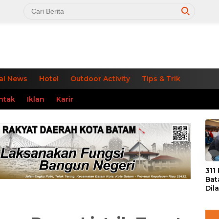
al News
Hotel
Outdoor Activity
Tips & Trik
ntak
Iklan
Karir
«
311
Bat
Dil
Tek
dan