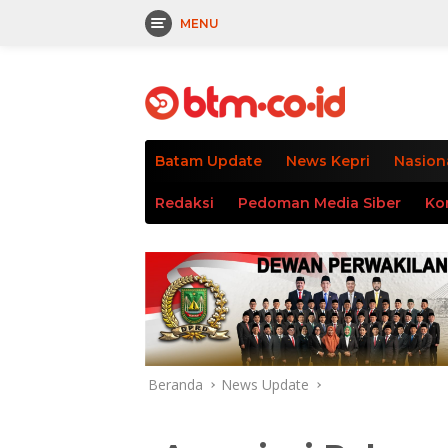
MENU
Langsung
tutup
ke
konten
Batam Update
News Kepri
Nasion
Redaksi
Pedoman Media Siber
Ko
Beranda
News Update