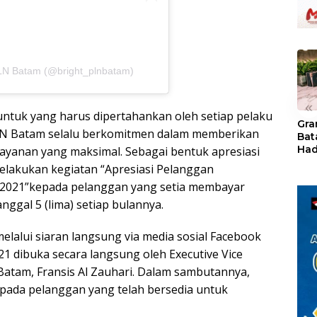
PLN Batam (@bright_plnbatam)
«
ntuk yang harus dipertahankan oleh setiap pelaku
Gra
 PLN Batam selalu berkomitmen dalam memberikan
Bat
Had
layanan yang maksimal. Sebagai bentuk apresiasi
of 
lakukan kegiatan “Apresiasi Pelanggan
Ray
I 2021”kepada pelanggan yang setia membayar
den
Kul
anggal 5 (lima) setiap bulannya.
elalui siaran langsung via media sosial Facebook
1 dibuka secara langsung oleh Executive Vice
Batam, Fransis Al Zauhari. Dalam sambutannya,
pada pelanggan yang telah bersedia untuk