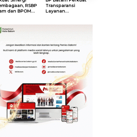
kuat Sinergi
BP Batam Perkuat
BP Batam Duku
embagaan, RSBP
Transparansi
Penertiban Rua
am dan BPOM
Layanan
Laut, Pastikan
tikan Pelayanan
Pertanahan, Alokasi
Pemanfaatan Se
 Ketersediaan
Tanah Reguler
Aturan
t Aman
Segera Hadir Melalui
LMS