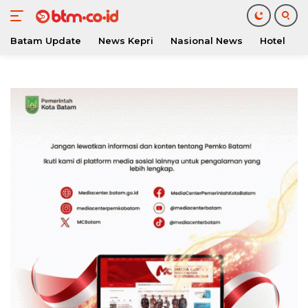
Batam Update
News Kepri
Nasional News
Hotel
O
Langsung
ke
konten