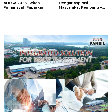
ADLGA 2026, Sekda
Dengar Aspirasi
Firmansyah Paparkan
Masyarakat Rempang –
Transformasi Digital
Galang: Pastikan
Berbasis Data
Pembangunan Sekolah
Rakyat Berorientasi
Pengembangan Masa
Depan Pendidikan