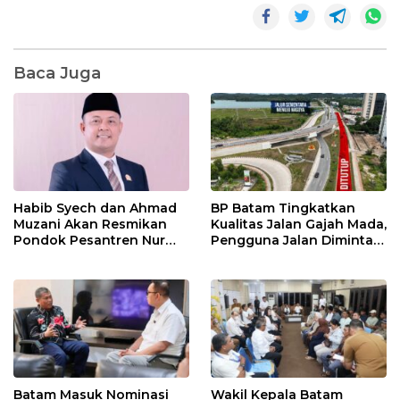
Baca Juga
Habib Syech dan Ahmad
BP Batam Tingkatkan
Muzani Akan Resmikan
Kualitas Jalan Gajah Mada,
Pondok Pesantren Nur
Pengguna Jalan Diminta
Iman di Pulau Kasu, Iman
Ekstra Hati-hati
Sutiawan Cek Kesiapan
Batam Masuk Nominasi
Wakil Kepala Batam