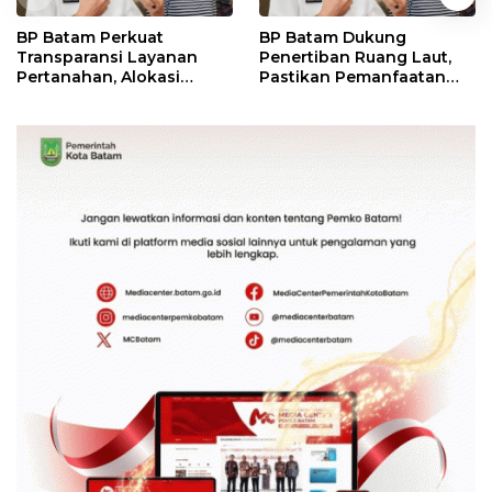
BP Batam Perkuat
BP Batam Dukung
Transparansi Layanan
Penertiban Ruang Laut,
Pertanahan, Alokasi
Pastikan Pemanfaatan
Tanah Reguler Segera
Sesuai Aturan
Hadir Melalui LMS