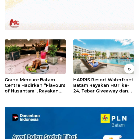
«
»
Grand Mercure Batam
HARRIS Resort Waterfront
Centre Hadirkan “Flavours
Batam Rayakan HUT ke-
of Nusantara”, Rayakan
24, Tebar Giveaway dan
HUT RI dengan Cita Rasa
Diskon Menginap 24%
Kuliner Indonesia