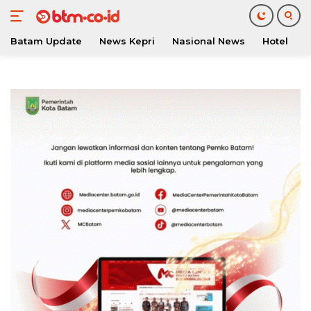
Batam Update
News Kepri
Nasional News
Hotel
O
Langsung
ke
konten