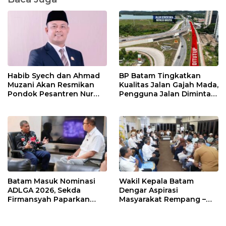
Habib Syech dan Ahmad
BP Batam Tingkatkan
Muzani Akan Resmikan
Kualitas Jalan Gajah Mada,
Pondok Pesantren Nur
Pengguna Jalan Diminta
Iman di Pulau Kasu, Iman
Ekstra Hati-hati
Sutiawan Cek Kesiapan
Batam Masuk Nominasi
Wakil Kepala Batam
ADLGA 2026, Sekda
Dengar Aspirasi
Firmansyah Paparkan
Masyarakat Rempang –
Transformasi Digital
Galang: Pastikan
Berbasis Data
Pembangunan Sekolah