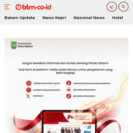
Batam Update
News Kepri
Nasional News
Hotel
O
Langsung
ke
konten