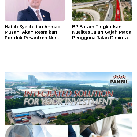
Habib Syech dan Ahmad
BP Batam Tingkatkan
Muzani Akan Resmikan
Kualitas Jalan Gajah Mada,
Pondok Pesantren Nur
Pengguna Jalan Diminta
Iman di Pulau Kasu, Iman
Ekstra Hati-hati
Sutiawan Cek Kesiapan