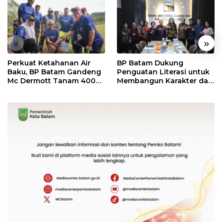
«
»
Perkuat Ketahanan Air
BP Batam Dukung
Baku, BP Batam Gandeng
Penguatan Literasi untuk
Mc Dermott Tanam 400
Membangun Karakter dan
Bambu Betung di
Kebhinekaan Bagi
Bendungan Sei Nongsa
Generasi Masa Depan