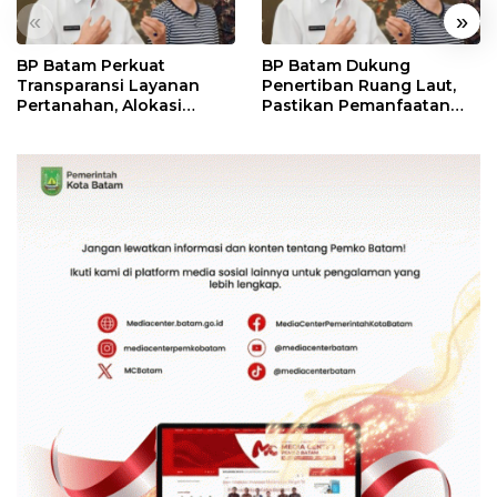
«
»
BP Batam Perkuat
BP Batam Dukung
Transparansi Layanan
Penertiban Ruang Laut,
Pertanahan, Alokasi
Pastikan Pemanfaatan
Tanah Reguler Segera
Sesuai Aturan
Hadir Melalui LMS