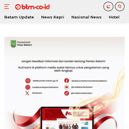
Batam Update
News Kepri
Nasional News
Hotel
O
Langsung
ke
konten