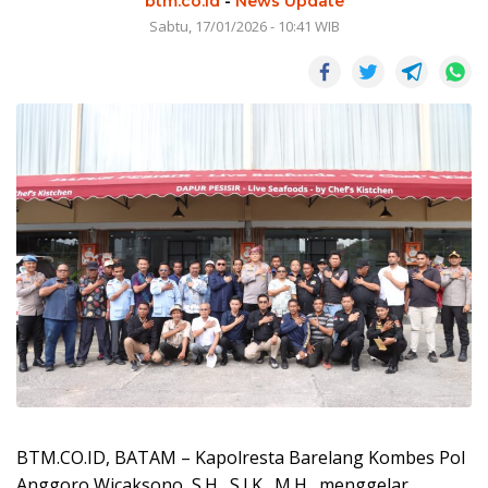
btm.co.id
-
News Update
Sabtu, 17/01/2026 - 10:41 WIB
BTM.CO.ID, BATAM – Kapolresta Barelang Kombes Pol
Anggoro Wicaksono, S.H., S.I.K., M.H., menggelar