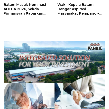
Batam Masuk Nominasi
Wakil Kepala Batam
ADLGA 2026, Sekda
Dengar Aspirasi
Firmansyah Paparkan
Masyarakat Rempang –
Transformasi Digital
Galang: Pastikan
Berbasis Data
Pembangunan Sekolah
Rakyat Berorientasi
Pengembangan Masa
Depan Pendidikan