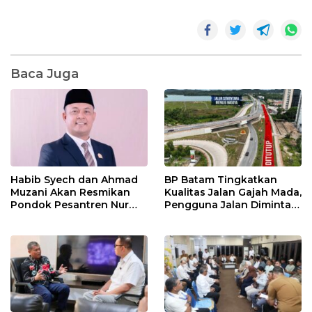
Baca Juga
Habib Syech dan Ahmad
BP Batam Tingkatkan
Muzani Akan Resmikan
Kualitas Jalan Gajah Mada,
Pondok Pesantren Nur
Pengguna Jalan Diminta
Iman di Pulau Kasu, Iman
Ekstra Hati-hati
Sutiawan Cek Kesiapan