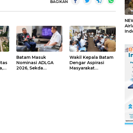
BAGIKAN
«
NEW
Air
Ind
5,2
Sem
Batam Masuk
Wakil Kepala Batam
itas
Nominasi ADLGA
Dengar Aspirasi
a,
2026, Sekda
Masyarakat
Firmansyah
Rempang – Galang:
ati-
Paparkan
Pastikan
Transformasi Digital
Pembangunan
Berbasis Data
Sekolah Rakyat
Berorientasi
Pengembangan
Masa Depan
Pendidikan