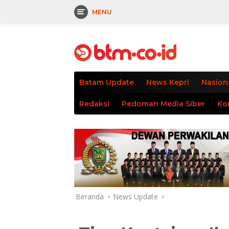
MENU
Langsung
tutup
ke
konten
Batam Update
News Kepri
Nasion
Redaksi
Pedoman Media Siber
Ko
Beranda
News Update