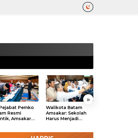
tutup
»
 Pejabat Pemko
Walikota Batam
Ekonomi Batam
am Resmi
Amsakar: Sekolah
Diproyeksikan
antik, Amsakar
Harus Menjadi
Tumbuh hingga 
ankan Integritas
Ruang Aman bagi
Persen, Pemko
 Pelayanan
Anak untuk Tumbuh
Naikkan Target
dan Berprestasi
Pendapatan Da