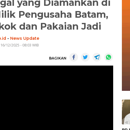
legal yang Diamankan di
ilik Pengusaha Batam,
kok dan Pakaian Jadi
.id
-
News Update
 16/12/2025 - 08:03 WIB
BAGIKAN
«