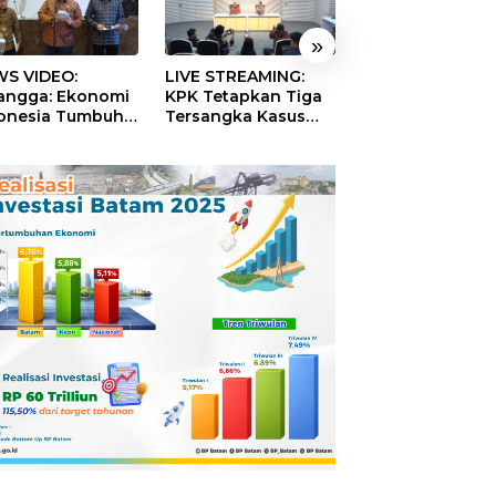
»
S VIDEO:
LIVE STREAMING:
TERBONGKAR!
langga: Ekonomi
KPK Tetapkan Tiga
Ratusan Rekeni
onesia Tumbuh
Tersangka Kasus
Virtual SPPG Fikt
9 Persen pada
Dugaan Korupsi
Diduga Terima 
ester II 2026
Digitalisasi SPBU
Rp311 Miliar, Ka
Pertamina
Dilaporkan ke
Kejaksaan