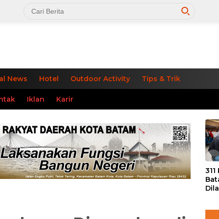
al News
Hotel
Outdoor Activity
Tips & Trik
ntak
Iklan
Karir
«
311
Bat
Dil
Tek
dan