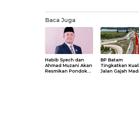
Baca Juga
Habib Syech dan
BP Batam
Ahmad Muzani Akan
Tingkatkan Kual
Resmikan Pondok
Jalan Gajah Mad
Pesantren Nur Iman
Pengguna Jalan
di Pulau Kasu, Iman
Diminta Ekstra H
Sutiawan Cek
hati
Kesiapan