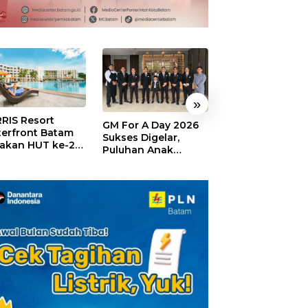
»
RIS Resort
SELAMAT!,
GM For A Day 2026
erfront Batam
Wyndham Panbi
Sukses Digelar,
akan HUT ke-24,
Batam Raih
Puluhan Anak
ar Giveaway dan
Penghargaan Ho
Rasakan Jadi
kon Menginap
Premium Terbai
General Manager
%
Versi Trip.com
Hotel Sehari