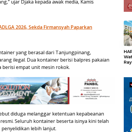
ang,” ujar Djaka kepada awak media, Kamis
ADLGA 2026, Sekda Firmansyah Paparkan
«
HAR
ntainer yang berasal dari Tanjungpinang,
Wat
ang ilegal. Dua kontainer berisi balpres pakaian
Ray
 berisi empat unit mesin rokok.
Teb
Dis
24
sebut diduga melanggar ketentuan kepabeanan
esmi. Seluruh kontainer beserta isinya kini telah
enyelidikan lebih lanjut.