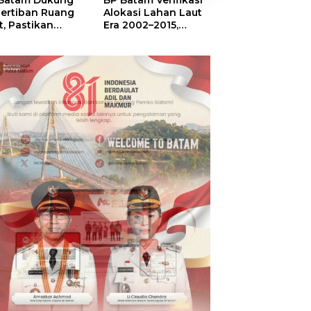
Batam Dukung
BP Batam Verifikasi
Sekolah Terinte
ertiban Ruang
Alokasi Lahan Laut
Merah Putih,
t, Pastikan
Era 2002–2015,
Menumbuhkan
anfaatan Sesuai
Amsakar: Tata
Mimpi di Tanah
ran
Ulang Demi
Rempang-Gala
Kepastian Hukum
dan Investasi