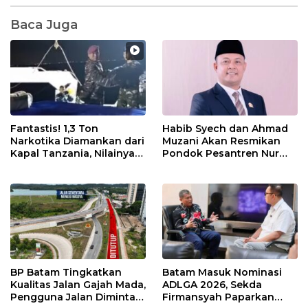
Baca Juga
Fantastis! 1,3 Ton
Habib Syech dan Ahmad
Narkotika Diamankan dari
Muzani Akan Resmikan
Kapal Tanzania, Nilainya
Pondok Pesantren Nur
Tembus Rp4,55 Triliun
Iman di Pulau Kasu, Iman
Sutiawan Cek Kesiapan
BP Batam Tingkatkan
Batam Masuk Nominasi
Kualitas Jalan Gajah Mada,
ADLGA 2026, Sekda
Pengguna Jalan Diminta
Firmansyah Paparkan