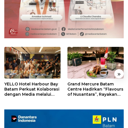
«
»
YELLO Hotel Harbour Bay
Grand Mercure Batam
Batam Perkuat Kolaborasi
Centre Hadirkan “Flavours
dengan Media melalui
of Nusantara”, Rayakan
YELLO Connect
HUT RI dengan Cita Rasa
Kuliner Indonesia