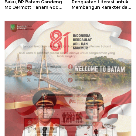
Baku, BP Batam Gandeng
Penguatan Literasi untuk
Mc Dermott Tanam 400
Membangun Karakter dan
Bambu Betung di
Kebhinekaan Bagi
Bendungan Sei Nongsa
Generasi Masa Depan