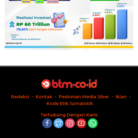
Redaksi
Kontak
Pedoman Media Siber
Iklan
Kode Etik Jurnalistik
Terhubung Dengan Kami