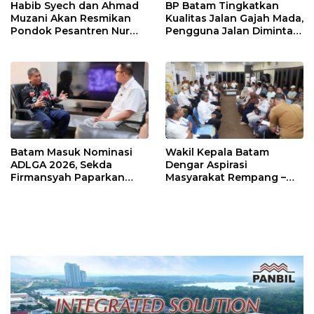
Habib Syech dan Ahmad
BP Batam Tingkatkan
Muzani Akan Resmikan
Kualitas Jalan Gajah Mada,
Pondok Pesantren Nur
Pengguna Jalan Diminta
Iman di Pulau Kasu, Iman
Ekstra Hati-hati
Sutiawan Cek Kesiapan
Batam Masuk Nominasi
Wakil Kepala Batam
ADLGA 2026, Sekda
Dengar Aspirasi
Firmansyah Paparkan
Masyarakat Rempang –
Transformasi Digital
Galang: Pastikan
Berbasis Data
Pembangunan Sekolah
Rakyat Berorientasi
Pengembangan Masa
Depan Pendidikan