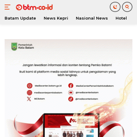
Batam Update
News Kepri
Nasional News
Hotel
O
Langsung
ke
konten