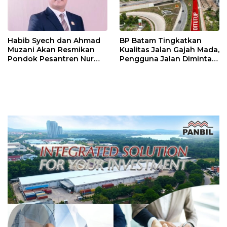
Habib Syech dan Ahmad
BP Batam Tingkatkan
Muzani Akan Resmikan
Kualitas Jalan Gajah Mada,
Pondok Pesantren Nur
Pengguna Jalan Diminta
Iman di Pulau Kasu, Iman
Ekstra Hati-hati
Sutiawan Cek Kesiapan