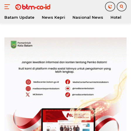
Batam Update
News Kepri
Nasional News
Hotel
O
Langsung
ke
konten