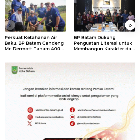
«
»
Perkuat Ketahanan Air
BP Batam Dukung
Baku, BP Batam Gandeng
Penguatan Literasi untuk
Mc Dermott Tanam 400
Membangun Karakter dan
Bambu Betung di
Kebhinekaan Bagi
Bendungan Sei Nongsa
Generasi Masa Depan