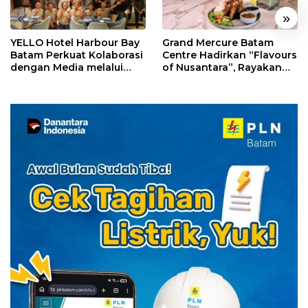
«
»
YELLO Hotel Harbour Bay
Grand Mercure Batam
Batam Perkuat Kolaborasi
Centre Hadirkan “Flavours
dengan Media melalui
of Nusantara”, Rayakan
YELLO Connect
HUT RI dengan Cita Rasa
Kuliner Indonesia