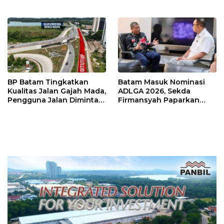
Tembus Rp4,55 Triliun
Iman di Pulau Kasu, Iman
Sutiawan Cek Kesiapan
BP Batam Tingkatkan
Batam Masuk Nominasi
Kualitas Jalan Gajah Mada,
ADLGA 2026, Sekda
Pengguna Jalan Diminta
Firmansyah Paparkan
Ekstra Hati-hati
Transformasi Digital
Berbasis Data