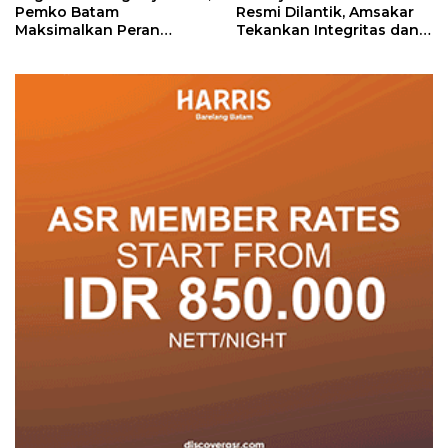
Pemko Batam
Resmi Dilantik, Amsakar
Maksimalkan Peran
Tekankan Integritas dan
Posyandu
Pelayanan