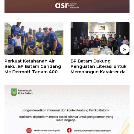
«
»
Perkuat Ketahanan Air
BP Batam Dukung
Baku, BP Batam Gandeng
Penguatan Literasi untuk
Mc Dermott Tanam 400
Membangun Karakter dan
Bambu Betung di
Kebhinekaan Bagi
Bendungan Sei Nongsa
Generasi Masa Depan