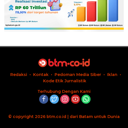
Redaksi
Kontak
Pedoman Media Siber
Iklan
Kode Etik Jurnalistik
Terhubung Dengan Kami
© copyright 2026 btm.co.id | dari Batam untuk Dunia