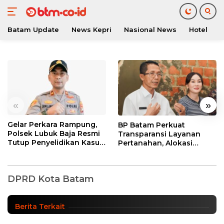
Batam Update
News Kepri
Nasional News
Hotel
O
Langsung
ke
konten
«
»
Gelar Perkara Rampung,
BP Batam Perkuat
Polsek Lubuk Baja Resmi
Transparansi Layanan
Tutup Penyelidikan Kasus
Pertanahan, Alokasi
Hak Asuh Anak
Tanah Reguler Segera
Rapat Paripurna DPRD Batam, Sejumlah
Hadir Melalui LMS
Perda Pajak dan Retribusi akan Berubah
DPRD Kota Batam
DPRD Kota Batam
|
Sabtu, 25/09/2021 - 13:36 WIB
Berita Terkait