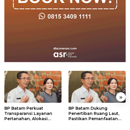
«
»
BP Batam Perkuat
BP Batam Dukung
Transparansi Layanan
Penertiban Ruang Laut,
Pertanahan, Alokasi
Pastikan Pemanfaatan
Tanah Reguler Segera
Sesuai Aturan
Hadir Melalui LMS