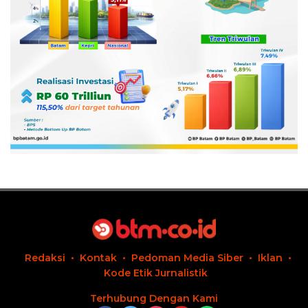
Redaksi
Kontak
Pedoman Media Siber
Iklan
Kode Etik Jurnalistik
Terhubung Dengan Kami