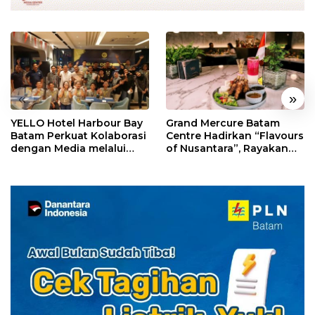
«
»
YELLO Hotel Harbour Bay
Grand Mercure Batam
Batam Perkuat Kolaborasi
Centre Hadirkan “Flavours
dengan Media melalui
of Nusantara”, Rayakan
YELLO Connect
HUT RI dengan Cita Rasa
Kuliner Indonesia