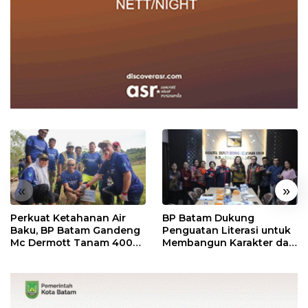
«
»
Perkuat Ketahanan Air
BP Batam Dukung
Baku, BP Batam Gandeng
Penguatan Literasi untuk
Mc Dermott Tanam 400
Membangun Karakter dan
Bambu Betung di
Kebhinekaan Bagi
Bendungan Sei Nongsa
Generasi Masa Depan