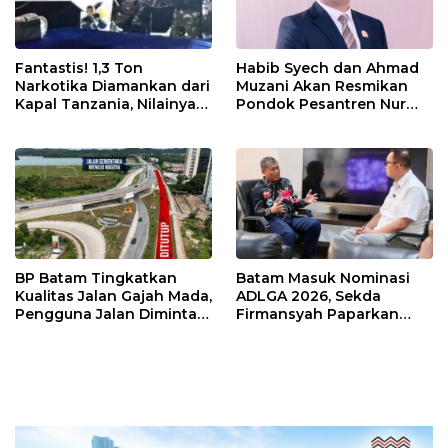
Fantastis! 1,3 Ton
Habib Syech dan Ahmad
Narkotika Diamankan dari
Muzani Akan Resmikan
Kapal Tanzania, Nilainya
Pondok Pesantren Nur
Tembus Rp4,55 Triliun
Iman di Pulau Kasu, Iman
Sutiawan Cek Kesiapan
BP Batam Tingkatkan
Batam Masuk Nominasi
Kualitas Jalan Gajah Mada,
ADLGA 2026, Sekda
Pengguna Jalan Diminta
Firmansyah Paparkan
Ekstra Hati-hati
Transformasi Digital
Berbasis Data