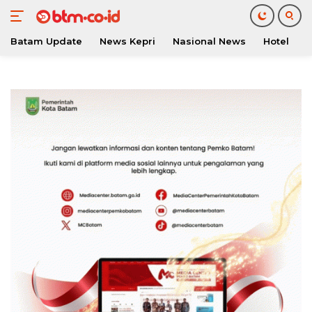
Batam Update
News Kepri
Nasional News
Hotel
O
Langsung
ke
konten