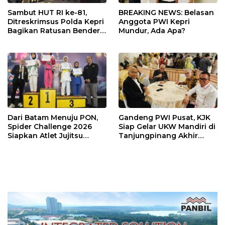
Sambut HUT RI ke-81,
BREAKING NEWS: Belasan
Ditreskrimsus Polda Kepri
Anggota PWI Kepri
Bagikan Ratusan Bendera
Mundur, Ada Apa?
dan Sembako ke Warga
Batam
Dari Batam Menuju PON,
Gandeng PWI Pusat, KJK
Spider Challenge 2026
Siap Gelar UKW Mandiri di
Siapkan Atlet Jujitsu
Tanjungpinang Akhir
Andalan Kepri
Agustus 2026