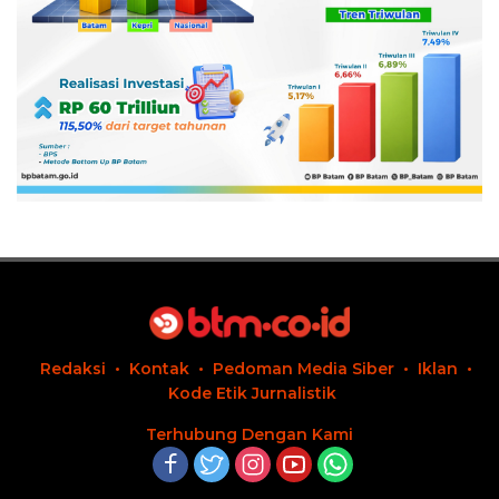
Redaksi
Kontak
Pedoman Media Siber
Iklan
Kode Etik Jurnalistik
Terhubung Dengan Kami