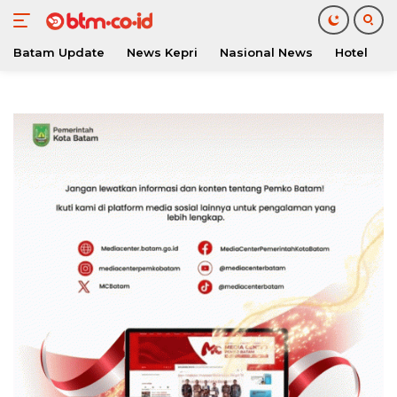
Batam Update
News Kepri
Nasional News
Hotel
O
Langsung
ke
konten