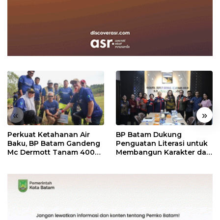
«
»
Perkuat Ketahanan Air
BP Batam Dukung
Baku, BP Batam Gandeng
Penguatan Literasi untuk
Mc Dermott Tanam 400
Membangun Karakter dan
Bambu Betung di
Kebhinekaan Bagi
Bendungan Sei Nongsa
Generasi Masa Depan