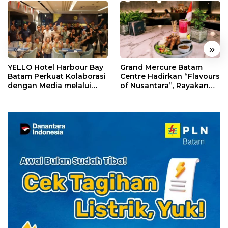
«
»
YELLO Hotel Harbour Bay
Grand Mercure Batam
Batam Perkuat Kolaborasi
Centre Hadirkan “Flavours
dengan Media melalui
of Nusantara”, Rayakan
YELLO Connect
HUT RI dengan Cita Rasa
Kuliner Indonesia