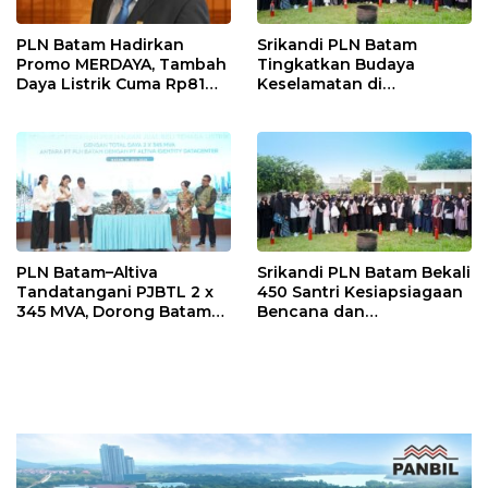
PLN Batam Hadirkan
Srikandi PLN Batam
Promo MERDAYA, Tambah
Tingkatkan Budaya
Daya Listrik Cuma Rp81
Keselamatan di
Ribu Sambut HUT ke-81 RI
Lingkungan Pendidikan
PLN Batam–Altiva
Srikandi PLN Batam Bekali
Tandatangani PJBTL 2 x
450 Santri Kesiapsiagaan
345 MVA, Dorong Batam
Bencana dan
Jadi Pusat Data Center
Keselamatan Listrik
Indonesia