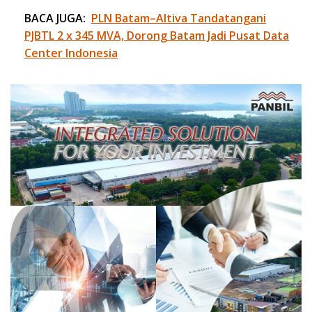
BACA JUGA:
PLN Batam–Altiva Tandatangani
PJBTL 2 x 345 MVA, Dorong Batam Jadi Pusat Data
Center Indonesia