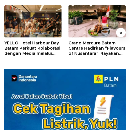
«
»
YELLO Hotel Harbour Bay
Grand Mercure Batam
Batam Perkuat Kolaborasi
Centre Hadirkan “Flavours
dengan Media melalui
of Nusantara”, Rayakan
YELLO Connect
HUT RI dengan Cita Rasa
Kuliner Indonesia