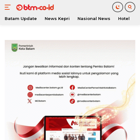
Batam Update
News Kepri
Nasional News
Hotel
O
Langsung
ke
konten