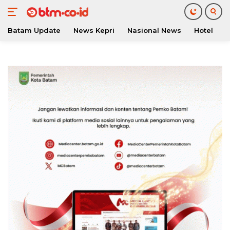
Batam Update
News Kepri
Nasional News
Hotel
O
Langsung
ke
konten