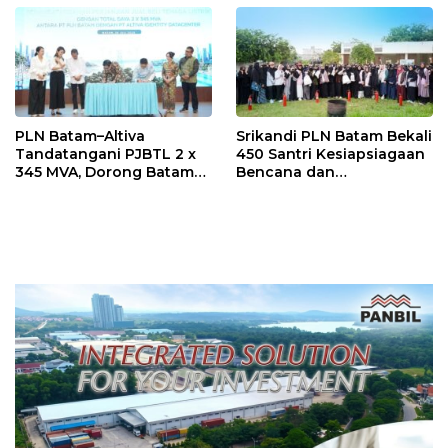
PLN Batam–Altiva
Srikandi PLN Batam Bekali
Tandatangani PJBTL 2 x
450 Santri Kesiapsiagaan
345 MVA, Dorong Batam
Bencana dan
Jadi Pusat Data Center
Keselamatan Listrik
Indonesia