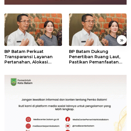
«
»
BP Batam Perkuat
BP Batam Dukung
Transparansi Layanan
Penertiban Ruang Laut,
Pertanahan, Alokasi
Pastikan Pemanfaatan
Tanah Reguler Segera
Sesuai Aturan
Hadir Melalui LMS