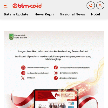
Batam Update
News Kepri
Nasional News
Hotel
O
Langsung
ke
konten