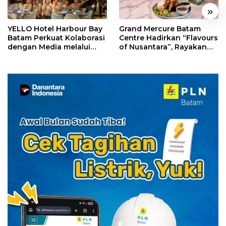
«
»
YELLO Hotel Harbour Bay
Grand Mercure Batam
Batam Perkuat Kolaborasi
Centre Hadirkan “Flavours
dengan Media melalui
of Nusantara”, Rayakan
YELLO Connect
HUT RI dengan Cita Rasa
Kuliner Indonesia