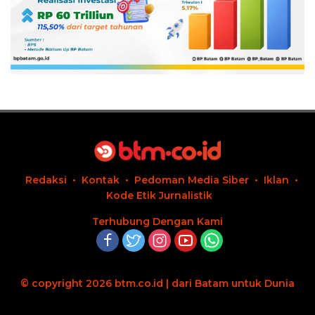
Redaksi
Kontak
Pedoman Media Siber
Iklan
Kode Etik Jurnalistik
Terhubung Dengan Kami
© copyright 2026 btm.co.id | dari Batam untuk Dunia