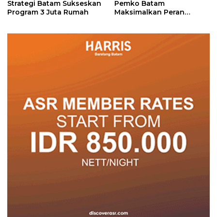
Strategi Batam Sukseskan
Pemko Batam
Program 3 Juta Rumah
Maksimalkan Peran
Posyandu