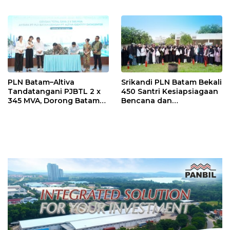
Ribu Sambut HUT ke-81 RI
Lingkungan Pendidikan
PLN Batam–Altiva
Srikandi PLN Batam Bekali
Tandatangani PJBTL 2 x
450 Santri Kesiapsiagaan
345 MVA, Dorong Batam
Bencana dan
Jadi Pusat Data Center
Keselamatan Listrik
Indonesia