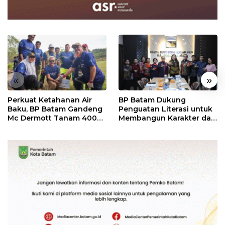
«
»
Perkuat Ketahanan Air
BP Batam Dukung
Baku, BP Batam Gandeng
Penguatan Literasi untuk
Mc Dermott Tanam 400
Membangun Karakter dan
Bambu Betung di
Kebhinekaan Bagi
Bendungan Sei Nongsa
Generasi Masa Depan