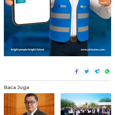
Baca Juga