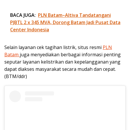
BACA JUGA:
PLN Batam–Altiva Tandatangani
PJBTL 2 x 345 MVA, Dorong Batam Jadi Pusat Data
Center Indonesia
Selain layanan cek tagihan listrik, situs resmi
PLN
Batam
juga menyediakan berbagai informasi penting
seputar layanan kelistrikan dan kepelangganan yang
dapat diakses masyarakat secara mudah dan cepat.
(BTM/ddr)