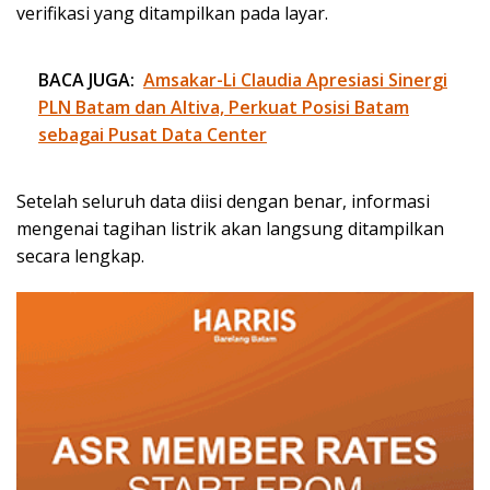
verifikasi yang ditampilkan pada layar.
BACA JUGA:
Amsakar-Li Claudia Apresiasi Sinergi
PLN Batam dan Altiva, Perkuat Posisi Batam
sebagai Pusat Data Center
Setelah seluruh data diisi dengan benar, informasi
mengenai tagihan listrik akan langsung ditampilkan
secara lengkap.