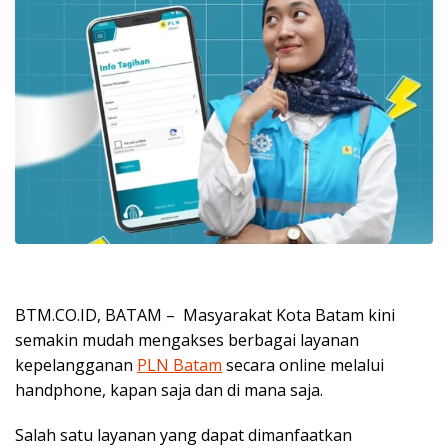
BTM.CO.ID, BATAM – Masyarakat Kota Batam kini
semakin mudah mengakses berbagai layanan
kepelangganan
PLN Batam
secara online melalui
handphone, kapan saja dan di mana saja.
Salah satu layanan yang dapat dimanfaatkan