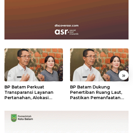
«
»
BP Batam Perkuat
BP Batam Dukung
Transparansi Layanan
Penertiban Ruang Laut,
Pertanahan, Alokasi
Pastikan Pemanfaatan
Tanah Reguler Segera
Sesuai Aturan
Hadir Melalui LMS