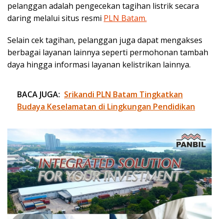
pelanggan adalah pengecekan tagihan listrik secara
daring melalui situs resmi
PLN Batam.
Selain cek tagihan, pelanggan juga dapat mengakses
berbagai layanan lainnya seperti permohonan tambah
daya hingga informasi layanan kelistrikan lainnya.
BACA JUGA:
Srikandi PLN Batam Tingkatkan
Budaya Keselamatan di Lingkungan Pendidikan