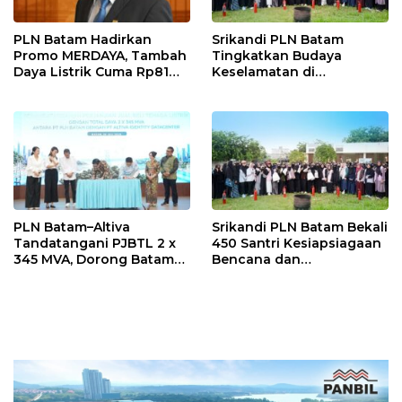
PLN Batam Hadirkan
Srikandi PLN Batam
Promo MERDAYA, Tambah
Tingkatkan Budaya
Daya Listrik Cuma Rp81
Keselamatan di
Ribu Sambut HUT ke-81 RI
Lingkungan Pendidikan
PLN Batam–Altiva
Srikandi PLN Batam Bekali
Tandatangani PJBTL 2 x
450 Santri Kesiapsiagaan
345 MVA, Dorong Batam
Bencana dan
Jadi Pusat Data Center
Keselamatan Listrik
Indonesia