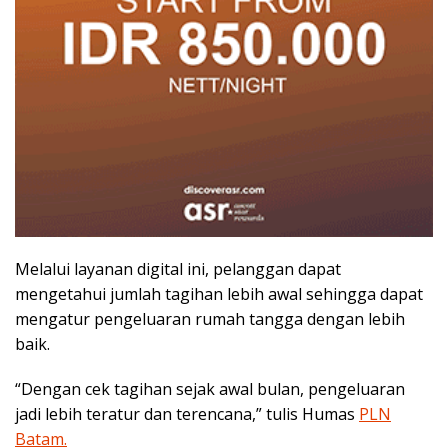
Melalui layanan digital ini, pelanggan dapat
mengetahui jumlah tagihan lebih awal sehingga dapat
mengatur pengeluaran rumah tangga dengan lebih
baik.
“Dengan cek tagihan sejak awal bulan, pengeluaran
jadi lebih teratur dan terencana,” tulis Humas
PLN
Batam.