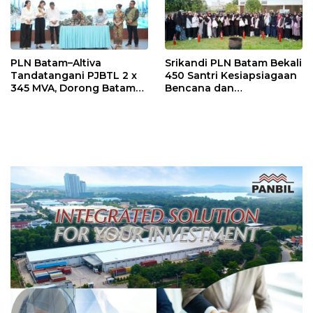
PLN Batam–Altiva
Srikandi PLN Batam Bekali
Tandatangani PJBTL 2 x
450 Santri Kesiapsiagaan
345 MVA, Dorong Batam
Bencana dan
Jadi Pusat Data Center
Keselamatan Listrik
Indonesia