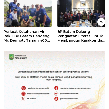
«
»
Perkuat Ketahanan Air
BP Batam Dukung
Baku, BP Batam Gandeng
Penguatan Literasi untuk
Mc Dermott Tanam 400
Membangun Karakter dan
Bambu Betung di
Kebhinekaan Bagi
Bendungan Sei Nongsa
Generasi Masa Depan