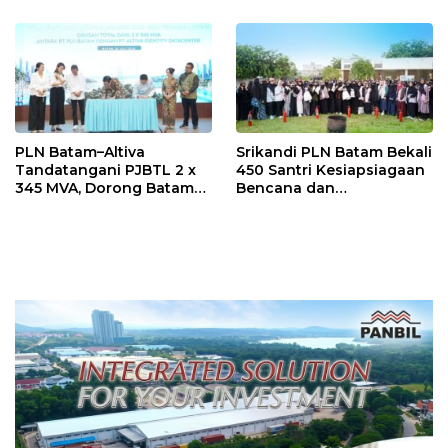
PLN Batam–Altiva
Srikandi PLN Batam Bekali
Tandatangani PJBTL 2 x
450 Santri Kesiapsiagaan
345 MVA, Dorong Batam
Bencana dan
Jadi Pusat Data Center
Keselamatan Listrik
Indonesia