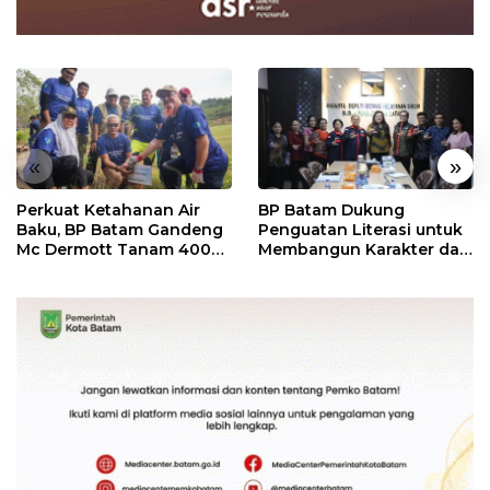
«
»
Perkuat Ketahanan Air
BP Batam Dukung
Baku, BP Batam Gandeng
Penguatan Literasi untuk
Mc Dermott Tanam 400
Membangun Karakter dan
Bambu Betung di
Kebhinekaan Bagi
Bendungan Sei Nongsa
Generasi Masa Depan