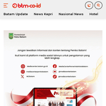
Batam Update
News Kepri
Nasional News
Hotel
O
Langsung
ke
konten