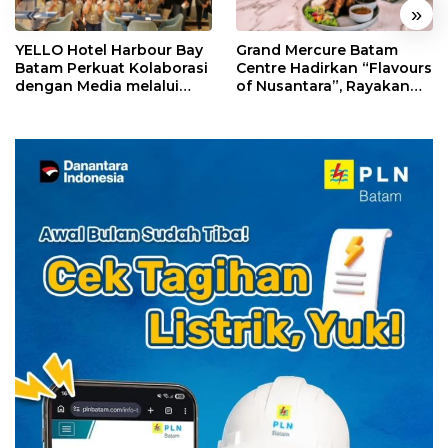
«
»
YELLO Hotel Harbour Bay
Grand Mercure Batam
Batam Perkuat Kolaborasi
Centre Hadirkan “Flavours
dengan Media melalui
of Nusantara”, Rayakan
YELLO Connect
HUT RI dengan Cita Rasa
Kuliner Indonesia