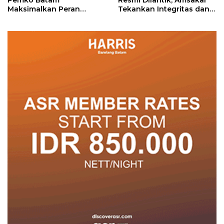
Pemko Batam
Resmi Dilantik, Amsakar
Maksimalkan Peran
Tekankan Integritas dan
Posyandu
Pelayanan