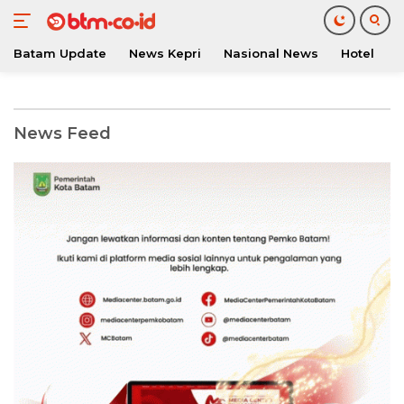
Batam Update
News Kepri
Nasional News
Hotel
O
Langsung
ke
konten
btm.co.id
News Feed