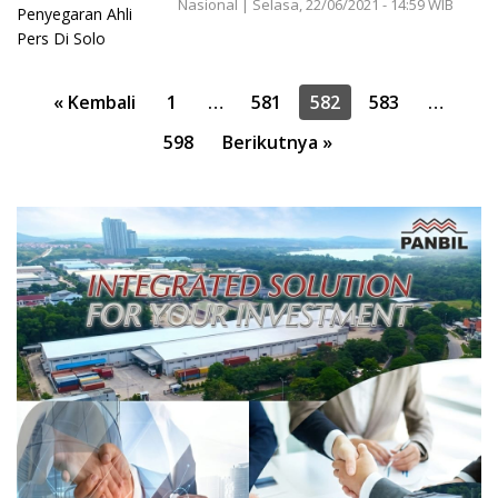
Nasional
|
Selasa, 22/06/2021 - 14:59 WIB
Paginasi
« Kembali
1
…
581
582
583
…
pos
598
Berikutnya »