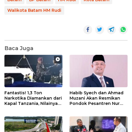
Walikota Batam HM Rudi
Baca Juga
Fantastis! 1,3 Ton
Habib Syech dan Ahmad
Narkotika Diamankan dari
Muzani Akan Resmikan
Kapal Tanzania, Nilainya
Pondok Pesantren Nur
Tembus Rp4,55 Triliun
Iman di Pulau Kasu, Iman
Sutiawan Cek Kesiapan