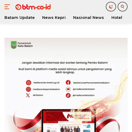
Batam Update
News Kepri
Nasional News
Hotel
O
Langsung
ke
konten