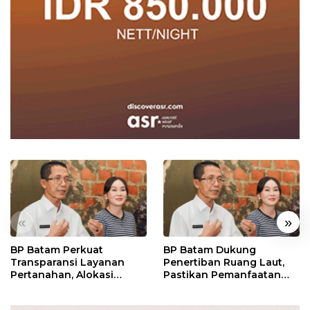
«
»
BP Batam Perkuat
BP Batam Dukung
Transparansi Layanan
Penertiban Ruang Laut,
Pertanahan, Alokasi
Pastikan Pemanfaatan
Tanah Reguler Segera
Sesuai Aturan
Hadir Melalui LMS