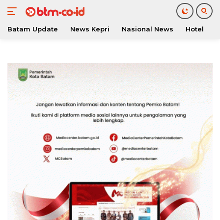
Batam Update
News Kepri
Nasional News
Hotel
O
Langsung
ke
konten