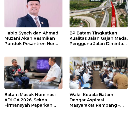
Habib Syech dan Ahmad
BP Batam Tingkatkan
Muzani Akan Resmikan
Kualitas Jalan Gajah Mada,
Pondok Pesantren Nur
Pengguna Jalan Diminta
Iman di Pulau Kasu, Iman
Ekstra Hati-hati
Sutiawan Cek Kesiapan
Batam Masuk Nominasi
Wakil Kepala Batam
ADLGA 2026, Sekda
Dengar Aspirasi
Firmansyah Paparkan
Masyarakat Rempang –
Transformasi Digital
Galang: Pastikan
Berbasis Data
Pembangunan Sekolah
Rakyat Berorientasi
Pengembangan Masa
Depan Pendidikan