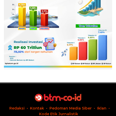
Redaksi
Kontak
Pedoman Media Siber
Iklan
Kode Etik Jurnalistik