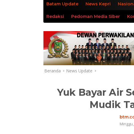
Batam Update
News Kepri
Nasion
Redaksi
Pedoman Media Siber
Ko
Beranda
News Update
Yuk Bayar Air 
Mudik T
btm.co
Minggu,