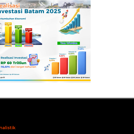
Pertamina
Dilaporkan ke
Kejaksaan
nalistik