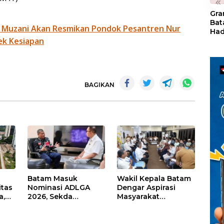
«
Gra
Bat
 Muzani Akan Resmikan Pondok Pesantren Nur
Had
ek Kesiapan
of 
Ray
den
Kul
BAGIKAN
Batam Masuk
Wakil Kepala Batam
itas
Nominasi ADLGA
Dengar Aspirasi
a,
2026, Sekda
Masyarakat
Firmansyah
Rempang – Galang:
ati-
Paparkan
Pastikan
Transformasi Digital
Pembangunan