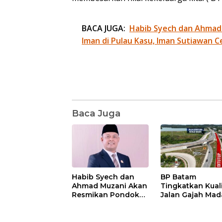
BACA JUGA:
Habib Syech dan Ahmad
Iman di Pulau Kasu, Iman Sutiawan C
Baca Juga
Habib Syech dan
BP Batam
Ahmad Muzani Akan
Tingkatkan Kual
Resmikan Pondok
Jalan Gajah Mad
Pesantren Nur Iman
Pengguna Jalan
di Pulau Kasu, Iman
Diminta Ekstra H
Sutiawan Cek
hati