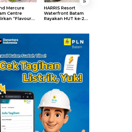
»
nd Mercure
HARRIS Resort
GM For A Day 2
am Centre
Waterfront Batam
Sukses Digelar,
irkan “Flavours
Rayakan HUT ke-24,
Puluhan Anak
Nusantara”,
Tebar Giveaway dan
Rasakan Jadi
akan HUT RI
Diskon Menginap
General Manage
gan Cita Rasa
24%
Hotel Sehari
iner Indonesia