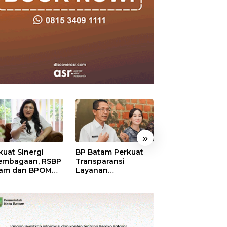
»
kuat Sinergi
BP Batam Perkuat
BP Batam Duku
embagaan, RSBP
Transparansi
Penertiban Rua
am dan BPOM
Layanan
Laut, Pastikan
tikan Pelayanan
Pertanahan, Alokasi
Pemanfaatan Se
 Ketersediaan
Tanah Reguler
Aturan
t Aman
Segera Hadir Melalui
LMS