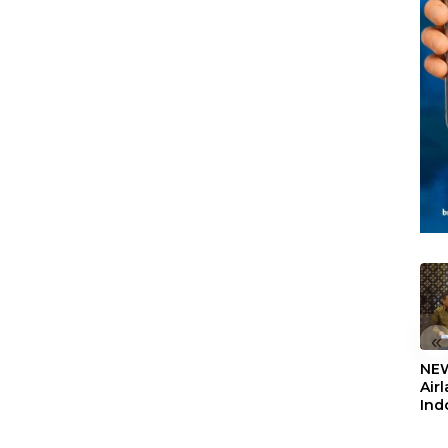
Berbasis Data
Sekolah Rakyat
Berorientasi
Pengembangan
Masa Depan
Pendidikan
«
NEW
Air
Ind
5,2
Sem