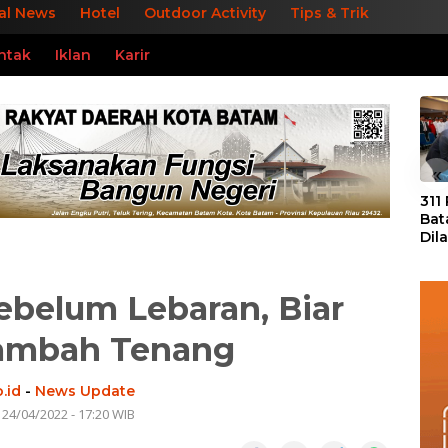
al News
Hotel
Outdoor Activity
Tips & Trik
ntak
Iklan
Karir
«
311
Bat
Dil
Tek
dan
Sebelum Lebaran, Biar
ambah Tenang
.id
-
News Update
 24/04/2022 - 17:20 WIB