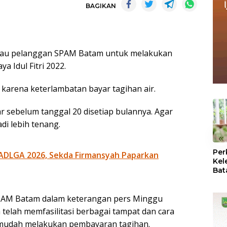
BAGIKAN
au pelanggan SPAM Batam untuk melakukan
a Idul Fitri 2022.
a karena keterlambatan bayar tagihan air.
ar sebelum tanggal 20 disetiap bulannya. Agar
di lebih tenang.
«
Per
ADLGA 2026, Sekda Firmansyah Paparkan
Kel
Bat
Pas
dan
PAM Batam dalam keterangan pers Minggu
Oba
a telah memfasilitasi berbagai tampat dan cara
 mudah melakukan pembayaran tagihan.