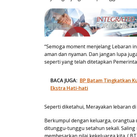
“Semoga moment menjelang Lebaran ini
aman dan nyaman. Dan jangan lupa juga
seperti yang telah ditetapkan Pemerint
BACA JUGA:
BP Batam Tingkatkan Kua
Ekstra Hati-hati
Seperti diketahui, Merayakan lebaran d
Berkumpul dengan keluarga, orangtua
ditunggu-tunggu setahun sekali. Salin
membesarkan nilai kekeluarga kita. ( BT