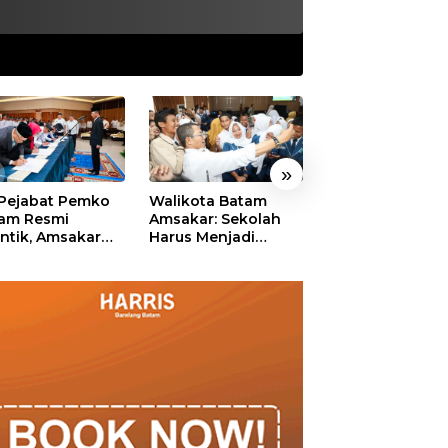
»
 Pejabat Pemko
Walikota Batam
Ekonomi Batam
am Resmi
Amsakar: Sekolah
Diproyeksikan
antik, Amsakar
Harus Menjadi
Tumbuh hingga 
ankan Integritas
Ruang Aman bagi
Persen, Pemko
 Pelayanan
Anak untuk Tumbuh
Naikkan Target
dan Berprestasi
Pendapatan Da