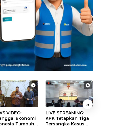
»
S VIDEO:
LIVE STREAMING:
TERBONGKAR!
langga: Ekonomi
KPK Tetapkan Tiga
Ratusan Rekeni
onesia Tumbuh
Tersangka Kasus
Virtual SPPG Fikt
9 Persen pada
Dugaan Korupsi
Diduga Terima 
ester II 2026
Digitalisasi SPBU
Rp311 Miliar, Ka