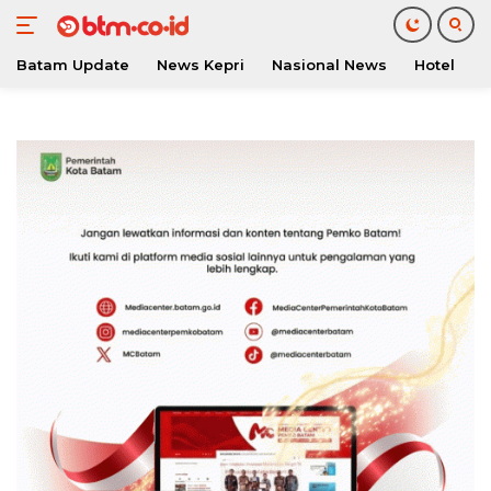
Batam Update
News Kepri
Nasional News
Hotel
O
Langsung
ke
konten