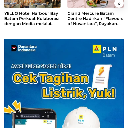
«
»
YELLO Hotel Harbour Bay
Grand Mercure Batam
Batam Perkuat Kolaborasi
Centre Hadirkan “Flavours
dengan Media melalui
of Nusantara”, Rayakan
YELLO Connect
HUT RI dengan Cita Rasa
Kuliner Indonesia