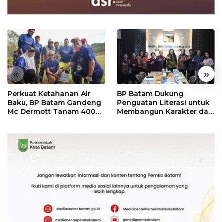
«
»
Perkuat Ketahanan Air
BP Batam Dukung
Baku, BP Batam Gandeng
Penguatan Literasi untuk
Mc Dermott Tanam 400
Membangun Karakter dan
Bambu Betung di
Kebhinekaan Bagi
Bendungan Sei Nongsa
Generasi Masa Depan