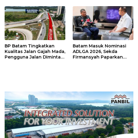
Sutiawan Cek Kesiapan
BP Batam Tingkatkan
Batam Masuk Nominasi
Kualitas Jalan Gajah Mada,
ADLGA 2026, Sekda
Pengguna Jalan Diminta
Firmansyah Paparkan
Ekstra Hati-hati
Transformasi Digital
Berbasis Data