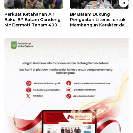
«
»
Perkuat Ketahanan Air
BP Batam Dukung
Baku, BP Batam Gandeng
Penguatan Literasi untuk
Mc Dermott Tanam 400
Membangun Karakter dan
Bambu Betung di
Kebhinekaan Bagi
Bendungan Sei Nongsa
Generasi Masa Depan