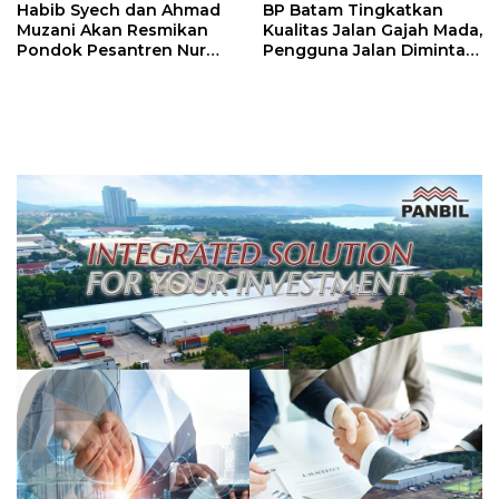
Habib Syech dan Ahmad
BP Batam Tingkatkan
Muzani Akan Resmikan
Kualitas Jalan Gajah Mada,
Pondok Pesantren Nur
Pengguna Jalan Diminta
Iman di Pulau Kasu, Iman
Ekstra Hati-hati
Sutiawan Cek Kesiapan