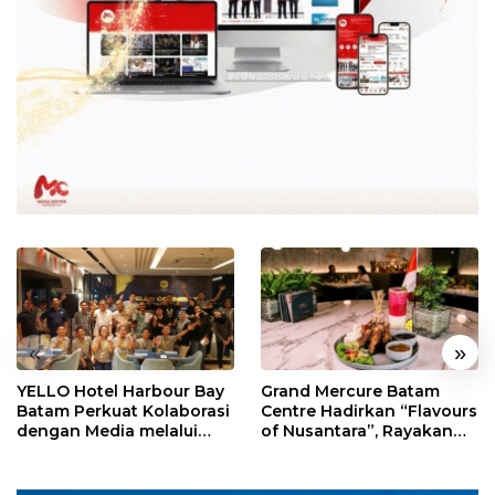
«
»
YELLO Hotel Harbour Bay
Grand Mercure Batam
Batam Perkuat Kolaborasi
Centre Hadirkan “Flavours
dengan Media melalui
of Nusantara”, Rayakan
YELLO Connect
HUT RI dengan Cita Rasa
Kuliner Indonesia