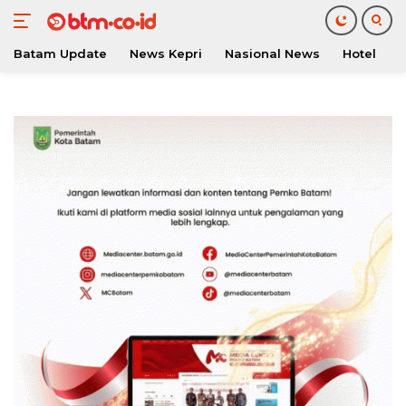
Batam Update
News Kepri
Nasional News
Hotel
O
Langsung
ke
konten