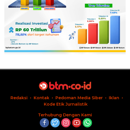
Redaksi
Kontak
Pedoman Media Siber
Iklan
Kode Etik Jurnalistik
Terhubung Dengan Kami