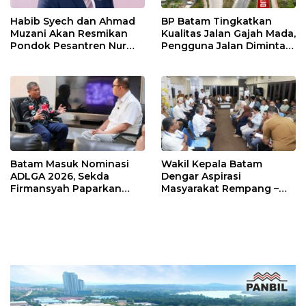
Habib Syech dan Ahmad
BP Batam Tingkatkan
Muzani Akan Resmikan
Kualitas Jalan Gajah Mada,
Pondok Pesantren Nur
Pengguna Jalan Diminta
Iman di Pulau Kasu, Iman
Ekstra Hati-hati
Sutiawan Cek Kesiapan
Batam Masuk Nominasi
Wakil Kepala Batam
ADLGA 2026, Sekda
Dengar Aspirasi
Firmansyah Paparkan
Masyarakat Rempang –
Transformasi Digital
Galang: Pastikan
Berbasis Data
Pembangunan Sekolah
Rakyat Berorientasi
Pengembangan Masa
Depan Pendidikan