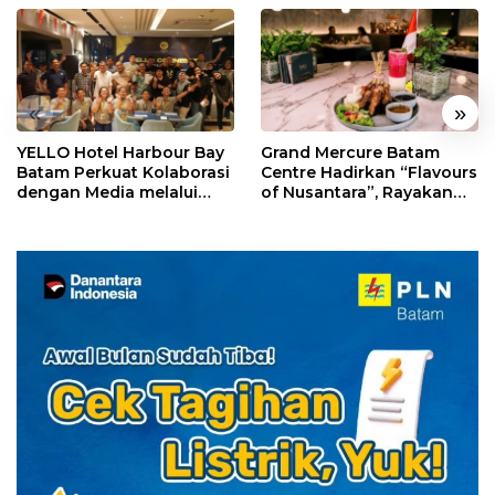
«
»
YELLO Hotel Harbour Bay
Grand Mercure Batam
Batam Perkuat Kolaborasi
Centre Hadirkan “Flavours
dengan Media melalui
of Nusantara”, Rayakan
YELLO Connect
HUT RI dengan Cita Rasa
Kuliner Indonesia