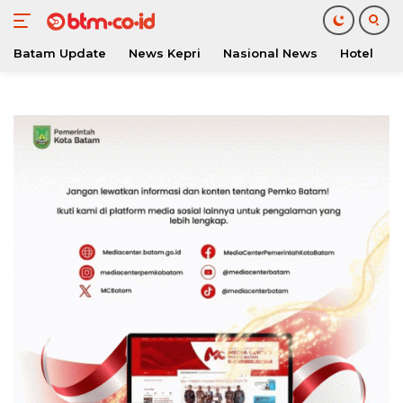
Batam Update
News Kepri
Nasional News
Hotel
O
Langsung
ke
konten