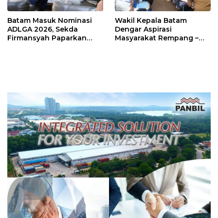
Batam Masuk Nominasi
Wakil Kepala Batam
ADLGA 2026, Sekda
Dengar Aspirasi
Firmansyah Paparkan
Masyarakat Rempang –
Transformasi Digital
Galang: Pastikan
Berbasis Data
Pembangunan Sekolah
Rakyat Berorientasi
Pengembangan Masa
Depan Pendidikan