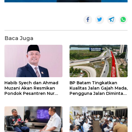
Baca Juga
Habib Syech dan Ahmad
BP Batam Tingkatkan
Muzani Akan Resmikan
Kualitas Jalan Gajah Mada,
Pondok Pesantren Nur
Pengguna Jalan Diminta
Iman di Pulau Kasu, Iman
Ekstra Hati-hati
Sutiawan Cek Kesiapan