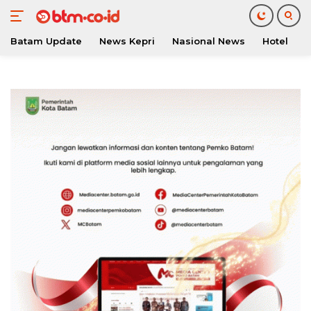
Batam Update
News Kepri
Nasional News
Hotel
O
Langsung
ke
konten