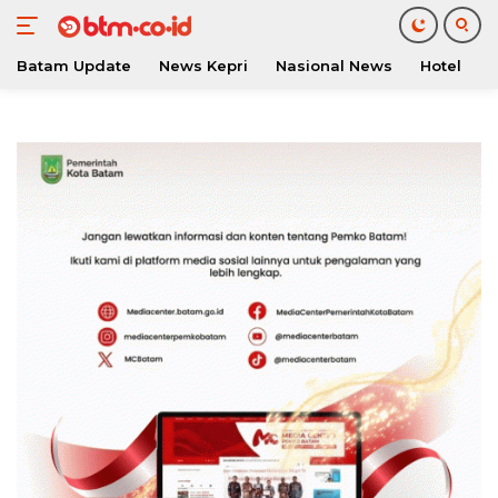
Batam Update
News Kepri
Nasional News
Hotel
O
Langsung
ke
konten