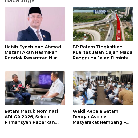
Baca Juga
Habib Syech dan Ahmad
BP Batam Tingkatkan
Muzani Akan Resmikan
Kualitas Jalan Gajah Mada,
Pondok Pesantren Nur
Pengguna Jalan Diminta
Iman di Pulau Kasu, Iman
Ekstra Hati-hati
Sutiawan Cek Kesiapan
Batam Masuk Nominasi
Wakil Kepala Batam
ADLGA 2026, Sekda
Dengar Aspirasi
Firmansyah Paparkan
Masyarakat Rempang –
Transformasi Digital
Galang: Pastikan
Berbasis Data
Pembangunan Sekolah