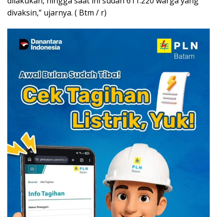
dilakukan, hingga saat ini sudah 611.220 warga yang
divaksin,” ujarnya. ( Btm / r)