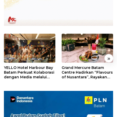
«
»
YELLO Hotel Harbour Bay
Grand Mercure Batam
Batam Perkuat Kolaborasi
Centre Hadirkan “Flavours
dengan Media melalui
of Nusantara”, Rayakan
YELLO Connect
HUT RI dengan Cita Rasa
Kuliner Indonesia