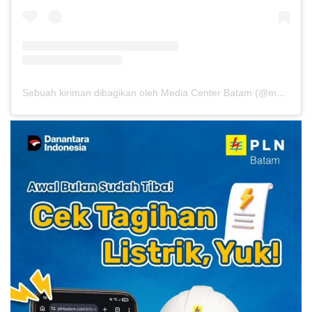
Sebuah kiriman dibagikan oleh Media Center Batam (@mcpemkobatam)