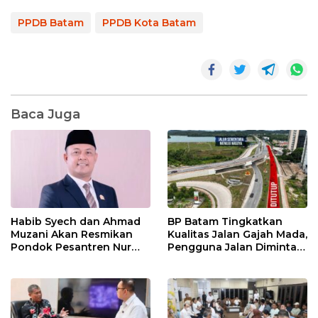
PPDB Batam
PPDB Kota Batam
Baca Juga
Habib Syech dan Ahmad
BP Batam Tingkatkan
Muzani Akan Resmikan
Kualitas Jalan Gajah Mada,
Pondok Pesantren Nur
Pengguna Jalan Diminta
Iman di Pulau Kasu, Iman
Ekstra Hati-hati
Sutiawan Cek Kesiapan