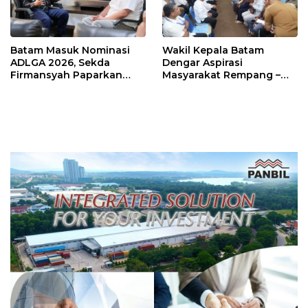
Batam Masuk Nominasi
Wakil Kepala Batam
ADLGA 2026, Sekda
Dengar Aspirasi
Firmansyah Paparkan
Masyarakat Rempang –
Transformasi Digital
Galang: Pastikan
Berbasis Data
Pembangunan Sekolah
Rakyat Berorientasi
Pengembangan Masa
Depan Pendidikan