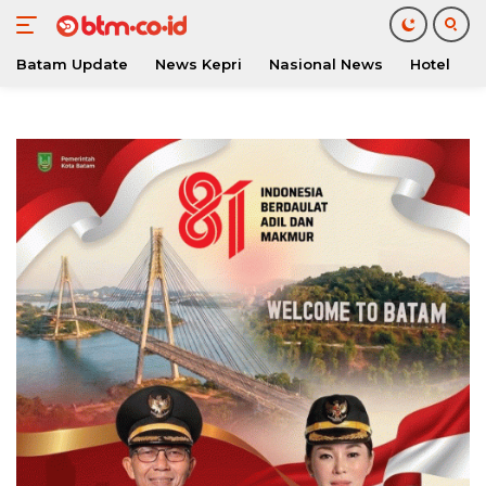
Batam Update
News Kepri
Nasional News
Hotel
O
Langsung
ke
konten