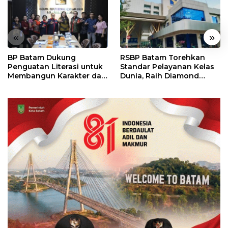
«
»
BP Batam Dukung
RSBP Batam Torehkan
Penguatan Literasi untuk
Standar Pelayanan Kelas
Membangun Karakter dan
Dunia, Raih Diamond
Kebhinekaan Bagi
Status dari WSO
Generasi Masa Depan