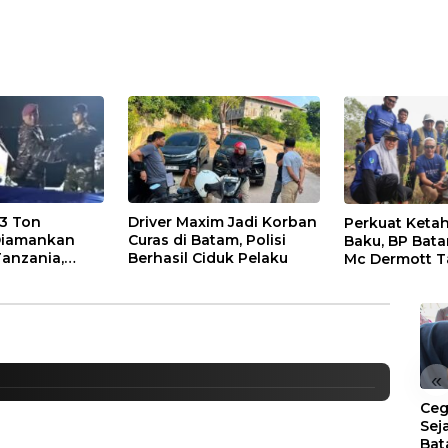
,3 Ton
Driver Maxim Jadi Korban
Perkuat Ketah
Diamankan
Curas di Batam, Polisi
Baku, BP Bat
Tanzania,
Berhasil Ciduk Pelaku
Mc Dermott 
Batam. Daftar Online Sekolah
embus Rp4,55
Bambu Betung
Bendungan S
m Tahun 2021
«
Ceg
Sej
Bat