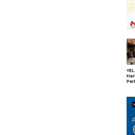
«
YEL
Har
Per
den
mel
Con