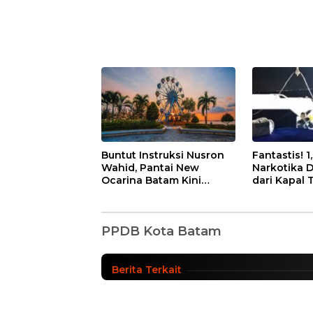
Buntut Instruksi Nusron
Fantastis! 1
Wahid, Pantai New
Narkotika 
Ocarina Batam Kini
dari Kapal 
Link Daftar PPDB Kota 
Gratis! Pengunjung
Nilainya T
Cukup Bayar Parkir
Triliun
SD & SLTP di Kota Bata
PPDB Kota Batam
News Update
|
Kamis, 20/05/2021 - 17:11 WIB
Berita Terkait