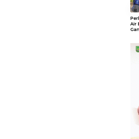
«
Per
Air
Ga
Der
Bam
Ben
No