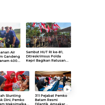
Sambut HUT RI ke-81,
anan Air
Ditreskrimsus Polda
am Gandeng
Kepri Bagikan Ratusan
Tanam 400
Bendera dan Sembako ke
 di
Warga Batam
ei Nongsa
»
ah Stunting
311 Pejabat Pemko
Walikota Batam
ak Dini, Pemko
Batam Resmi
Amsakar: Sekol
am Maksimalkan
Dilantik, Amsakar
Harus Menjadi