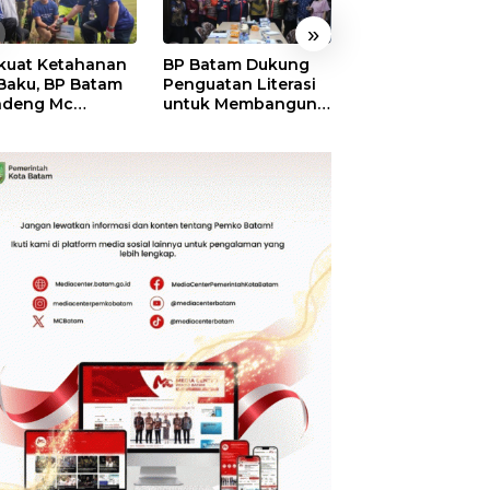
»
kuat Ketahanan
BP Batam Dukung
RSBP Batam
 Baku, BP Batam
Penguatan Literasi
Torehkan Stand
ndeng Mc
untuk Membangun
Pelayanan Kela
mott Tanam 400
Karakter dan
Dunia, Raih
bu Betung di
Kebhinekaan Bagi
Diamond Status 
dungan Sei
Generasi Masa
WSO
ngsa
Depan