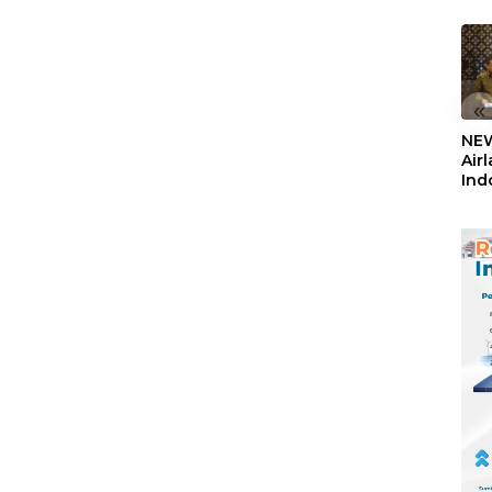
«
NEW
Air
Ind
5,2
Sem