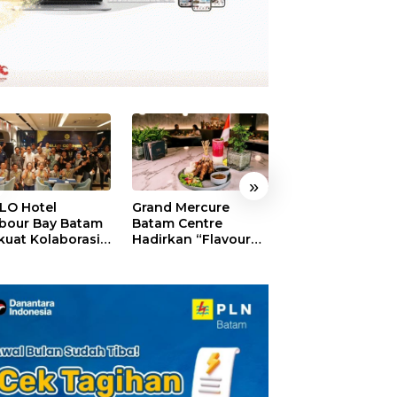
»
LO Hotel
Grand Mercure
HARRIS Resort
bour Bay Batam
Batam Centre
Waterfront Bat
kuat Kolaborasi
Hadirkan “Flavours
Rayakan HUT ke
gan Media
of Nusantara”,
Tebar Giveaway
alui YELLO
Rayakan HUT RI
Diskon Mengin
nect
dengan Cita Rasa
24%
Kuliner Indonesia