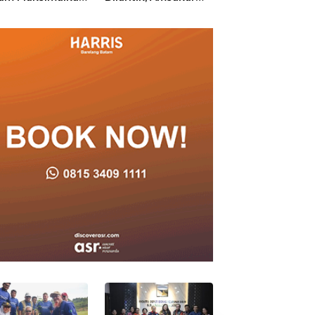
an Posyandu
Tekankan Integritas
Ruang Aman ba
dan Pelayanan
Anak untuk Tu
dan Berprestasi