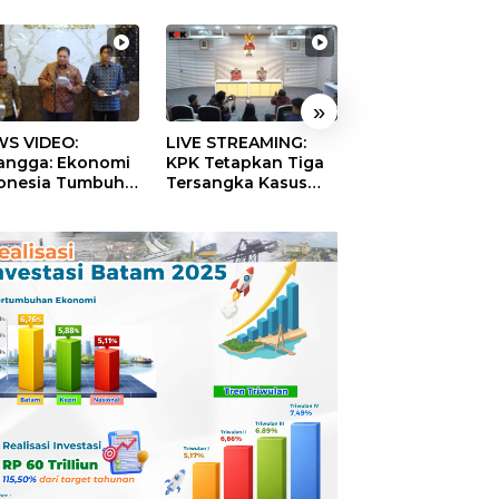
»
S VIDEO:
LIVE STREAMING:
TERBONGKAR!
langga: Ekonomi
KPK Tetapkan Tiga
Ratusan Rekeni
onesia Tumbuh
Tersangka Kasus
Virtual SPPG Fikt
9 Persen pada
Dugaan Korupsi
Diduga Terima 
ester II 2026
Digitalisasi SPBU
Rp311 Miliar, Ka
Pertamina
Dilaporkan ke
Kejaksaan