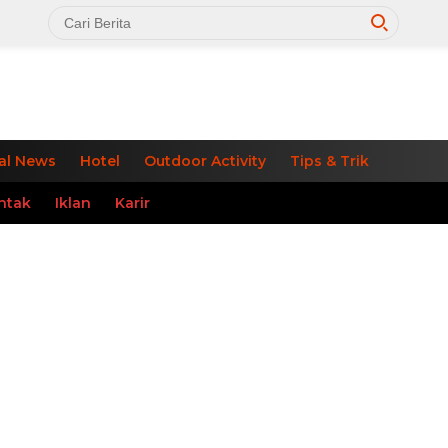
al News
Hotel
Outdoor Activity
Tips & Trik
ntak
Iklan
Karir