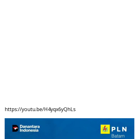
https://youtu.be/H4yqx6yQhLs