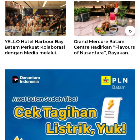
«
»
YELLO Hotel Harbour Bay
Grand Mercure Batam
Batam Perkuat Kolaborasi
Centre Hadirkan “Flavours
dengan Media melalui
of Nusantara”, Rayakan
YELLO Connect
HUT RI dengan Cita Rasa
Kuliner Indonesia