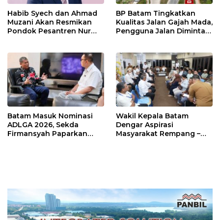
Habib Syech dan Ahmad
BP Batam Tingkatkan
Muzani Akan Resmikan
Kualitas Jalan Gajah Mada,
Pondok Pesantren Nur
Pengguna Jalan Diminta
Iman di Pulau Kasu, Iman
Ekstra Hati-hati
Sutiawan Cek Kesiapan
Batam Masuk Nominasi
Wakil Kepala Batam
ADLGA 2026, Sekda
Dengar Aspirasi
Firmansyah Paparkan
Masyarakat Rempang –
Transformasi Digital
Galang: Pastikan
Berbasis Data
Pembangunan Sekolah
Rakyat Berorientasi
Pengembangan Masa
Depan Pendidikan