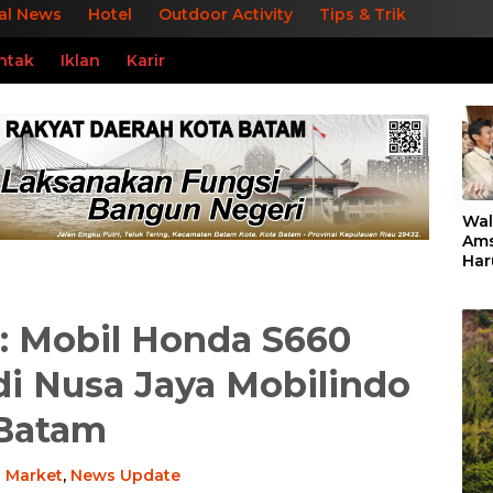
al News
Hotel
Outdoor Activity
Tips & Trik
ntak
Iklan
Karir
«
Wal
Ams
Har
Rua
Ana
dan
 Mobil Honda S660
i Nusa Jaya Mobilindo
Batam
-
Market
,
News Update