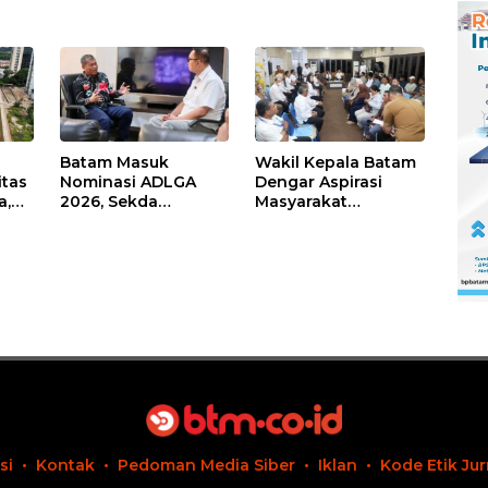
Per
Batam Masuk
Wakil Kepala Batam
itas
Nominasi ADLGA
Dengar Aspirasi
a,
2026, Sekda
Masyarakat
Firmansyah
Rempang – Galang:
ati-
Paparkan
Pastikan
Transformasi Digital
Pembangunan
Berbasis Data
Sekolah Rakyat
Berorientasi
Pengembangan
Masa Depan
Pendidikan
si
Kontak
Pedoman Media Siber
Iklan
Kode Etik Jur