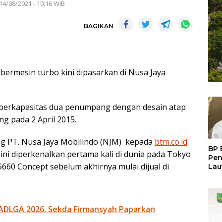
14/08/2021 - 10:16 WIB
BAGIKAN
bermesin turbo kini dipasarkan di Nusa Jaya
 berkapasitas dua penumpang dengan desain atap
ng pada 2 April 2015.
«
ing PT. Nusa Jaya Mobilindo (NJM) kepada
btm.co.id
BP 
ini diperkenalkan pertama kali di dunia pada Tokyo
Pen
0 Concept sebelum akhirnya mulai dijual di
Lau
Pem
Atu
ADLGA 2026, Sekda Firmansyah Paparkan