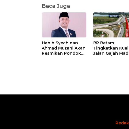
Baca Juga
Habib Syech dan
BP Batam
Ahmad Muzani Akan
Tingkatkan Kual
Resmikan Pondok
Jalan Gajah Mad
Pesantren Nur Iman
Pengguna Jalan
di Pulau Kasu, Iman
Diminta Ekstra H
Sutiawan Cek
hati
Kesiapan
Redak