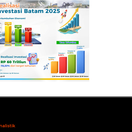
tamina
Dilaporkan ke
Kejaksaan
nalistik