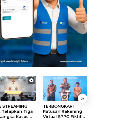
»
E STREAMING:
TERBONGKAR!
Akhir 2027 Tak
 Tetapkan Tiga
Ratusan Rekening
Boleh Ada Lagi 
sangka Kasus
Virtual SPPG Fiktif
yang Jorok, Kot
aan Korupsi
Diduga Terima Dana
Terbersih Dapat
italisasi SPBU
Rp311 Miliar, Kasus
Rp20 Miliar