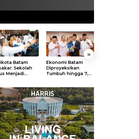
»
ikota Batam
Ekonomi Batam
Habib Syech Pi
akar: Sekolah
Diproyeksikan
Kepri Bersalawat
us Menjadi
Tumbuh hingga 7,4
Amsakar Apresia
ng Aman bagi
Persen, Pemko
Antusiasme
k untuk Tumbuh
Naikkan Target
Masyarakat Bat
 Berprestasi
Pendapatan Daerah