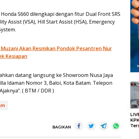
Honda S660 dilengkapi dengan fitur Dual Front SRS
lity Assist (VSA), Hill Start Assist (HSA), Emergency
System.
 Muzani Akan Resmikan Pondok Pesantren Nur
ek Kesiapan
silahkan datang langsung ke Showroom Nusa Jaya
illa Idaman Nomor 3, Baloi, Kota Batam. Telepon
Ajaknya”. ( BTM / DDR )
«
am
LIV
KPK
Ter
BAGIKAN
Dug
Dig