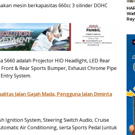
«
akan mesin berkapasitas 660cc 3 silinder DOHC
HAR
Wat
Ray
Teb
Dis
24
a S660 adalah Projector HID Headlight, LED Rear
 Front & Rear Sports Bumper, Exhaust Chrome Pipe
 Entry System.
litas Jalan Gajah Mada, Pengguna Jalan Diminta
h Ignition System, Steering Switch Audio, Cruise
Automatic Air Conditioning, serta Sports Pedal (untuk