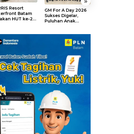
»
RIS Resort
SELAMAT!,
GM For A Day 2026
erfront Batam
Wyndham Panbi
Sukses Digelar,
akan HUT ke-24,
Batam Raih
Puluhan Anak
ar Giveaway dan
Penghargaan Ho
Rasakan Jadi
kon Menginap
Premium Terbai
General Manager
%
Versi Trip.com
Hotel Sehari