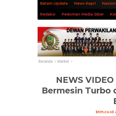
Batam Update
News Kepri
Nasion
Redaksi
Pedoman Media Siber
Ko
Beranda
Market
NEWS VIDEO :
Bermesin Turbo d
btm.co.id