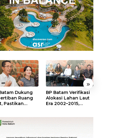
»
Batam Dukung
BP Batam Verifikasi
Sekolah Terinte
ertiban Ruang
Alokasi Lahan Laut
Merah Putih,
t, Pastikan
Era 2002–2015,
Menumbuhkan
anfaatan Sesuai
Amsakar: Tata
Mimpi di Tanah
ran
Ulang Demi
Rempang-Gala
Kepastian Hukum
dan Investasi