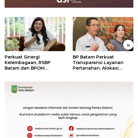
«
»
Perkuat Sinergi
BP Batam Perkuat
Kelembagaan, RSBP
Transparansi Layanan
Batam dan BPOM
Pertanahan, Alokasi
Pastikan Pelayanan dan
Tanah Reguler Segera
Ketersediaan Obat Aman
Hadir Melalui LMS