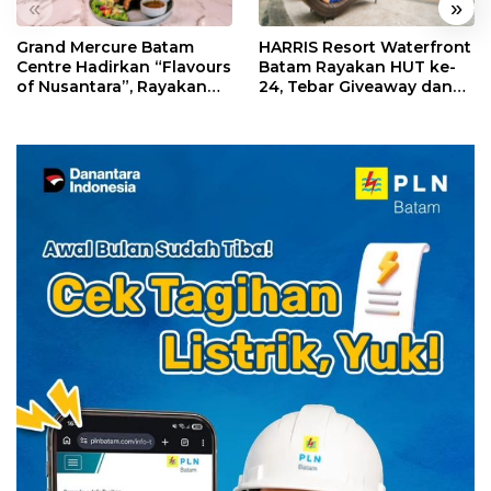
«
»
Grand Mercure Batam
HARRIS Resort Waterfront
Centre Hadirkan “Flavours
Batam Rayakan HUT ke-
of Nusantara”, Rayakan
24, Tebar Giveaway dan
HUT RI dengan Cita Rasa
Diskon Menginap 24%
Kuliner Indonesia