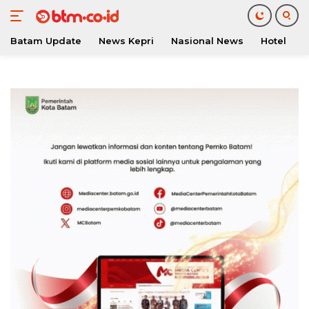
Batam Update
News Kepri
Nasional News
Hotel
O
Langsung
ke
konten