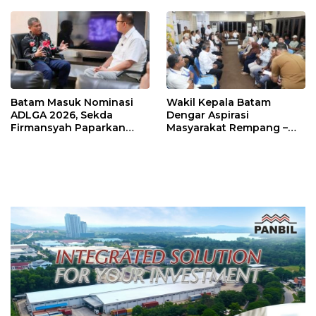
Sutiawan Cek Kesiapan
Batam Masuk Nominasi
Wakil Kepala Batam
ADLGA 2026, Sekda
Dengar Aspirasi
Firmansyah Paparkan
Masyarakat Rempang –
Transformasi Digital
Galang: Pastikan
Berbasis Data
Pembangunan Sekolah
Rakyat Berorientasi
Pengembangan Masa
Depan Pendidikan