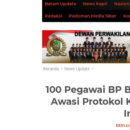
Batam Update
News Kepri
Nasion
Redaksi
Pedoman Media Siber
Ko
Beranda
News Update
100 Pegawai BP B
Awasi Protokol 
I
btm.co