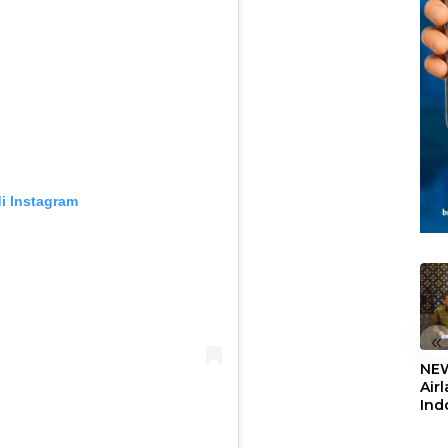
di Instagram
«
NEW
Air
Ind
5,2
Sem