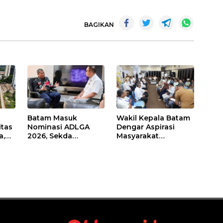
BAGIKAN
Batam Masuk
Wakil Kepala Batam
itas
Nominasi ADLGA
Dengar Aspirasi
a,
2026, Sekda
Masyarakat
Firmansyah
Rempang – Galang:
ati-
Paparkan
Pastikan
Transformasi Digital
Pembangunan
Berbasis Data
Sekolah Rakyat
Berorientasi
Pengembangan
Masa Depan
Pendidikan