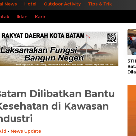
al News
Hotel
Outdoor Activity
Tips & Trik
ntak
Iklan
Karir
«
311
Bat
Dil
Tek
dan
atam Dilibatkan Bantu
Kesehatan di Kawasan
ndustri
.id
-
News Update