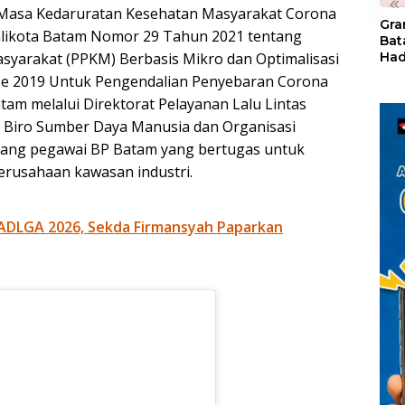
«
 Masa Kedaruratan Kesehatan Masyarakat Corona
Gra
alikota Batam Nomor 29 Tahun 2021 tentang
Bat
Had
yarakat (PPKM) Berbasis Mikro dan Optimalisasi
of 
se 2019 Untuk Pengendalian Penyebaran Corona
Ray
tam melalui Direktorat Pelayanan Lalu Lintas
den
Kul
Biro Sumber Daya Manusia dan Organisasi
ang pegawai BP Batam yang bertugas untuk
erusahaan kawasan industri.
ADLGA 2026, Sekda Firmansyah Paparkan