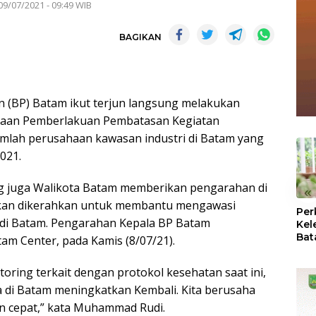
09/07/2021 - 09:49 WIB
BAGIKAN
 (BP) Batam ikut terjun langsung melakukan
anaan Pemberlakuan Pembatasan Kegiatan
umlah perusahaan kawasan industri di Batam yang
2021.
g juga Walikota Batam memberikan pengarahan di
«
kan dikerahkan untuk membantu mengawasi
Per
i di Batam. Pengarahan Kepala BP Batam
Kel
Bat
am Center, pada Kamis (8/07/21).
Pas
dan
oring terkait dengan protokol kesehatan saat ini,
Oba
a di Batam meningkatkan Kembali. Kita berusaha
n cepat,” kata Muhammad Rudi.