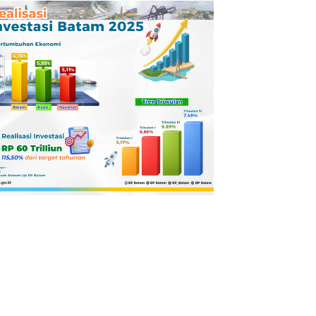
Pertamina
Dilaporkan ke
Kejaksaan