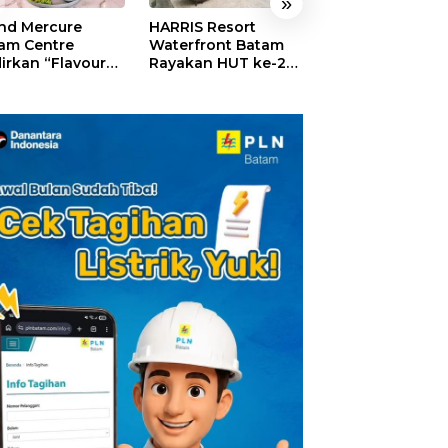
»
nd Mercure
HARRIS Resort
GM For A Day 2
am Centre
Waterfront Batam
Sukses Digelar,
irkan “Flavours
Rayakan HUT ke-24,
Puluhan Anak
Nusantara”,
Tebar Giveaway dan
Rasakan Jadi
akan HUT RI
Diskon Menginap
General Manage
gan Cita Rasa
24%
Hotel Sehari
iner Indonesia