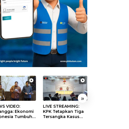
»
S VIDEO:
LIVE STREAMING:
TERBONGKAR!
langga: Ekonomi
KPK Tetapkan Tiga
Ratusan Rekeni
onesia Tumbuh
Tersangka Kasus
Virtual SPPG Fikt
9 Persen pada
Dugaan Korupsi
Diduga Terima 
ester II 2026
Digitalisasi SPBU
Rp311 Miliar, Ka