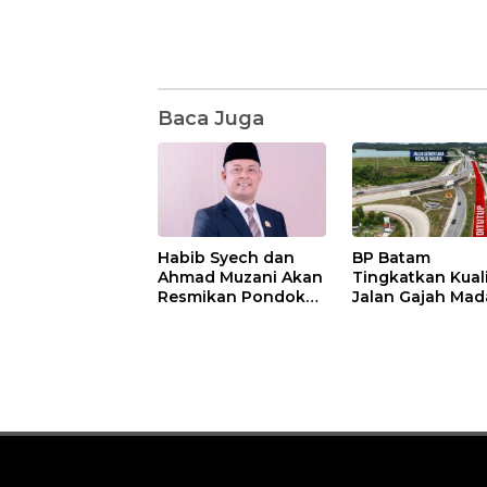
Baca Juga
Habib Syech dan
BP Batam
Ahmad Muzani Akan
Tingkatkan Kual
Resmikan Pondok
Jalan Gajah Mad
Pesantren Nur Iman
Pengguna Jalan
di Pulau Kasu, Iman
Diminta Ekstra H
Sutiawan Cek
hati
Kesiapan