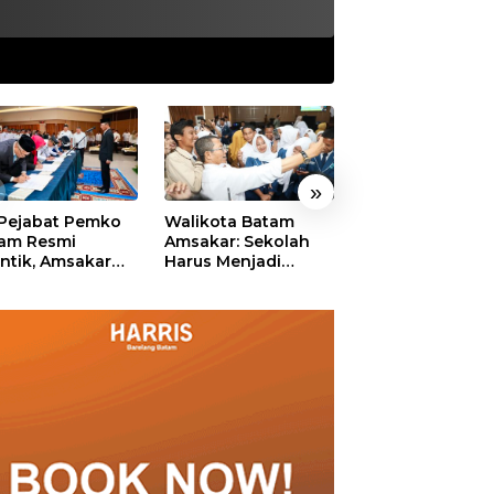
»
 Pejabat Pemko
Walikota Batam
Ekonomi Batam
am Resmi
Amsakar: Sekolah
Diproyeksikan
antik, Amsakar
Harus Menjadi
Tumbuh hingga 
ankan Integritas
Ruang Aman bagi
Persen, Pemko
 Pelayanan
Anak untuk Tumbuh
Naikkan Target
dan Berprestasi
Pendapatan Da