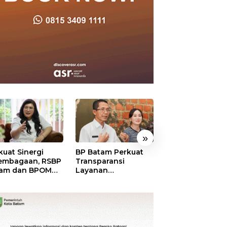
»
kuat Sinergi
BP Batam Perkuat
BP Batam Duku
embagaan, RSBP
Transparansi
Penertiban Rua
am dan BPOM
Layanan
Laut, Pastikan
tikan Pelayanan
Pertanahan, Alokasi
Pemanfaatan Se
 Ketersediaan
Tanah Reguler
Aturan
t Aman
Segera Hadir Melalui
LMS