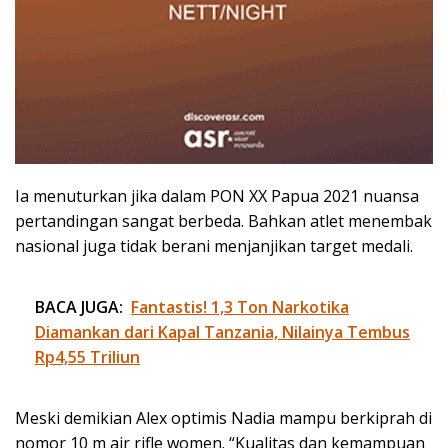
Ia menuturkan jika dalam PON XX Papua 2021 nuansa
pertandingan sangat berbeda. Bahkan atlet menembak
nasional juga tidak berani menjanjikan target medali.
BACA JUGA:
Fantastis! 1,3 Ton Narkotika
Diamankan dari Kapal Tanzania, Nilainya Tembus
Rp4,55 Triliun
Meski demikian Alex optimis Nadia mampu berkiprah di
nomor 10 m air rifle women. “Kualitas dan kemampuan