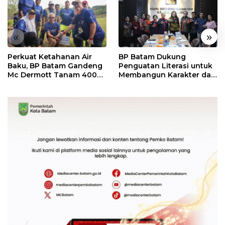
«
»
Perkuat Ketahanan Air
BP Batam Dukung
Baku, BP Batam Gandeng
Penguatan Literasi untuk
Mc Dermott Tanam 400
Membangun Karakter dan
Bambu Betung di
Kebhinekaan Bagi
Bendungan Sei Nongsa
Generasi Masa Depan