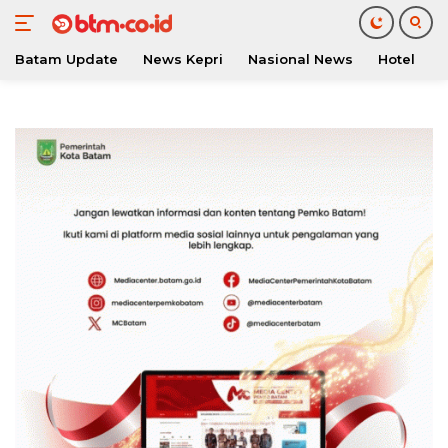
Batam Update
News Kepri
Nasional News
Hotel
O
Langsung
ke
konten