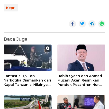
Kepri
Baca Juga
Fantastis! 1,3 Ton
Habib Syech dan Ahmad
Narkotika Diamankan dari
Muzani Akan Resmikan
Kapal Tanzania, Nilainya
Pondok Pesantren Nur
Tembus Rp4,55 Triliun
Iman di Pulau Kasu, Iman
Sutiawan Cek Kesiapan