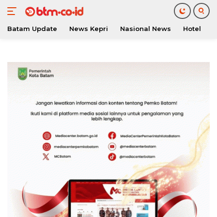
Batam Update
News Kepri
Nasional News
Hotel
O
Langsung
ke
konten