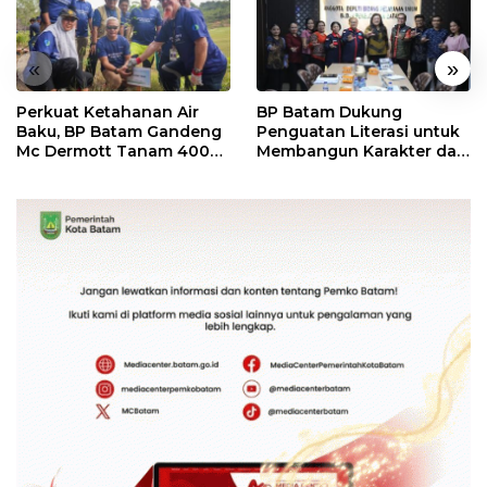
«
»
Perkuat Ketahanan Air
BP Batam Dukung
Baku, BP Batam Gandeng
Penguatan Literasi untuk
Mc Dermott Tanam 400
Membangun Karakter dan
Bambu Betung di
Kebhinekaan Bagi
Bendungan Sei Nongsa
Generasi Masa Depan