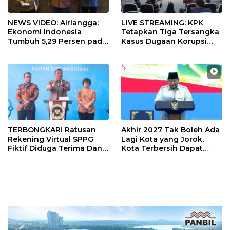
NEWS VIDEO: Airlangga:
LIVE STREAMING: KPK
Ekonomi Indonesia
Tetapkan Tiga Tersangka
Tumbuh 5,29 Persen pada
Kasus Dugaan Korupsi
Semester II 2026
Digitalisasi SPBU
Pertamina
TERBONGKAR! Ratusan
Akhir 2027 Tak Boleh Ada
Rekening Virtual SPPG
Lagi Kota yang Jorok,
Fiktif Diduga Terima Dana
Kota Terbersih Dapat
Rp311 Miliar, Kasus
Rp20 Miliar
Dilaporkan ke Kejaksaan