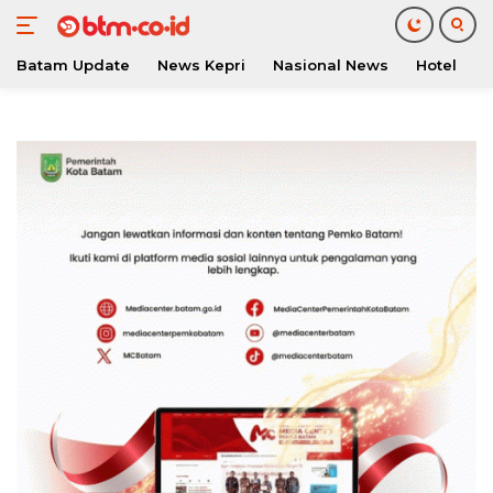
Batam Update
News Kepri
Nasional News
Hotel
O
Langsung
ke
konten