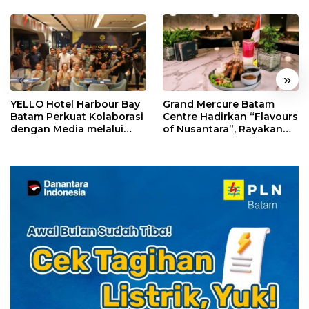
«
»
YELLO Hotel Harbour Bay
Grand Mercure Batam
Batam Perkuat Kolaborasi
Centre Hadirkan “Flavours
dengan Media melalui
of Nusantara”, Rayakan
YELLO Connect
HUT RI dengan Cita Rasa
Kuliner Indonesia