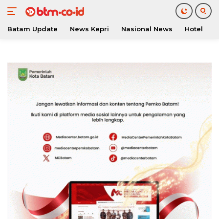
Batam Update
News Kepri
Nasional News
Hotel
O
Langsung
ke
konten