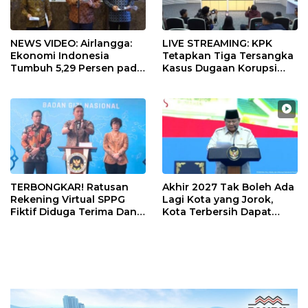
NEWS VIDEO: Airlangga:
LIVE STREAMING: KPK
Ekonomi Indonesia
Tetapkan Tiga Tersangka
Tumbuh 5,29 Persen pada
Kasus Dugaan Korupsi
Semester II 2026
Digitalisasi SPBU
Pertamina
TERBONGKAR! Ratusan
Akhir 2027 Tak Boleh Ada
Rekening Virtual SPPG
Lagi Kota yang Jorok,
Fiktif Diduga Terima Dana
Kota Terbersih Dapat
Rp311 Miliar, Kasus
Rp20 Miliar
Dilaporkan ke Kejaksaan