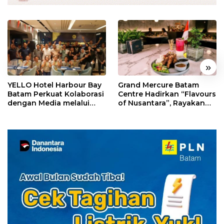
«
»
YELLO Hotel Harbour Bay
Grand Mercure Batam
Batam Perkuat Kolaborasi
Centre Hadirkan “Flavours
dengan Media melalui
of Nusantara”, Rayakan
YELLO Connect
HUT RI dengan Cita Rasa
Kuliner Indonesia