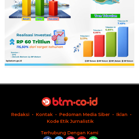
Redaksi
Kontak
Pedoman Media Siber
Iklan
Kode Etik Jurnalistik
Terhubung Dengan Kami