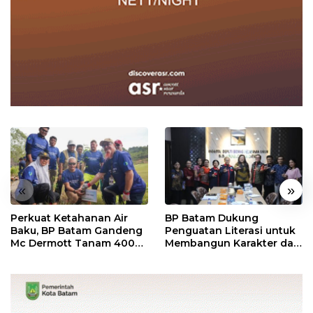
«
»
Perkuat Ketahanan Air
BP Batam Dukung
Baku, BP Batam Gandeng
Penguatan Literasi untuk
Mc Dermott Tanam 400
Membangun Karakter dan
Bambu Betung di
Kebhinekaan Bagi
Bendungan Sei Nongsa
Generasi Masa Depan