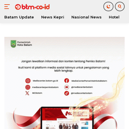
Batam Update
News Kepri
Nasional News
Hotel
O
Langsung
ke
konten