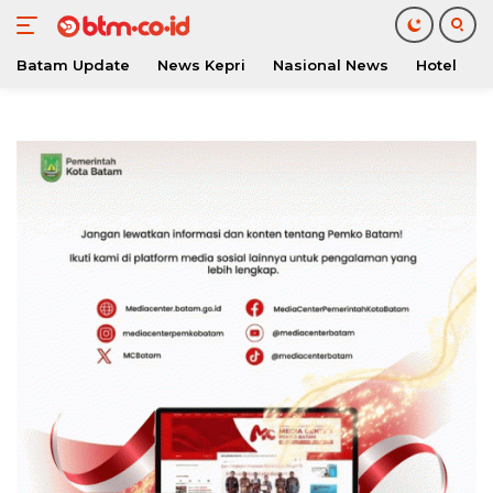
Batam Update
News Kepri
Nasional News
Hotel
O
Langsung
ke
konten