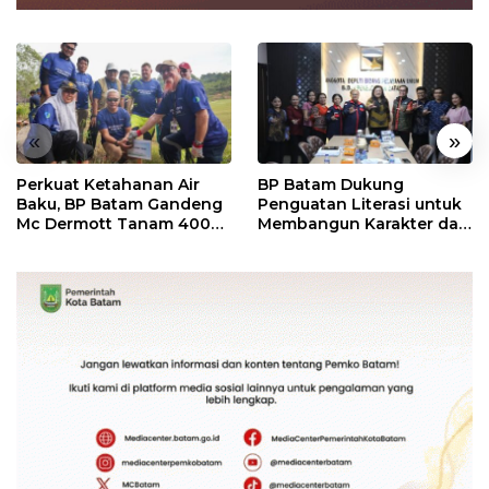
«
»
Perkuat Ketahanan Air
BP Batam Dukung
Baku, BP Batam Gandeng
Penguatan Literasi untuk
Mc Dermott Tanam 400
Membangun Karakter dan
Bambu Betung di
Kebhinekaan Bagi
Bendungan Sei Nongsa
Generasi Masa Depan