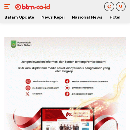
Batam Update
News Kepri
Nasional News
Hotel
O
Langsung
ke
konten