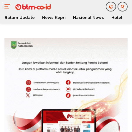
Batam Update
News Kepri
Nasional News
Hotel
O
Langsung
ke
konten