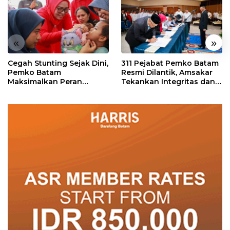
«
»
Cegah Stunting Sejak Dini,
311 Pejabat Pemko Batam
Pemko Batam
Resmi Dilantik, Amsakar
Maksimalkan Peran
Tekankan Integritas dan
Posyandu
Pelayanan