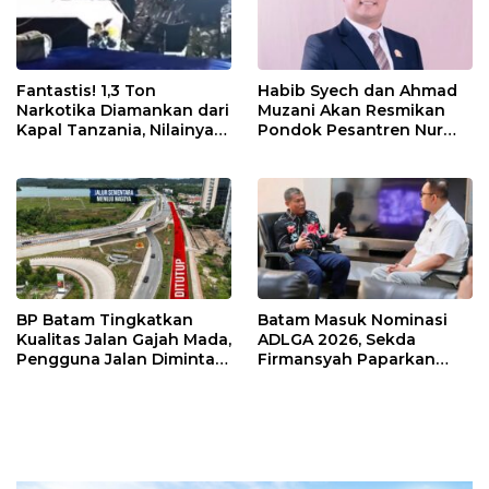
Fantastis! 1,3 Ton
Habib Syech dan Ahmad
Narkotika Diamankan dari
Muzani Akan Resmikan
Kapal Tanzania, Nilainya
Pondok Pesantren Nur
Tembus Rp4,55 Triliun
Iman di Pulau Kasu, Iman
Sutiawan Cek Kesiapan
BP Batam Tingkatkan
Batam Masuk Nominasi
Kualitas Jalan Gajah Mada,
ADLGA 2026, Sekda
Pengguna Jalan Diminta
Firmansyah Paparkan
Ekstra Hati-hati
Transformasi Digital
Berbasis Data