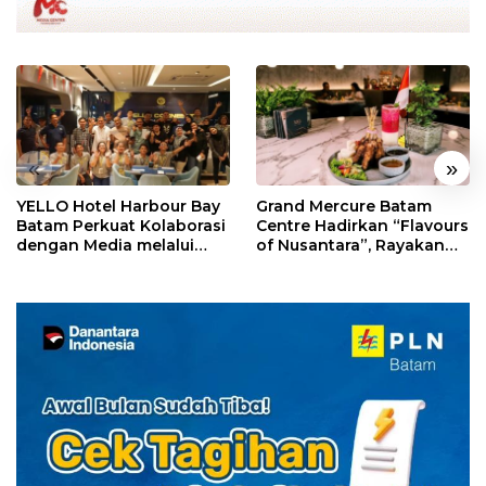
«
»
YELLO Hotel Harbour Bay
Grand Mercure Batam
Batam Perkuat Kolaborasi
Centre Hadirkan “Flavours
dengan Media melalui
of Nusantara”, Rayakan
YELLO Connect
HUT RI dengan Cita Rasa
Kuliner Indonesia