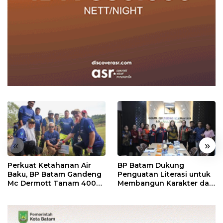
«
»
Perkuat Ketahanan Air
BP Batam Dukung
Baku, BP Batam Gandeng
Penguatan Literasi untuk
Mc Dermott Tanam 400
Membangun Karakter dan
Bambu Betung di
Kebhinekaan Bagi
Bendungan Sei Nongsa
Generasi Masa Depan