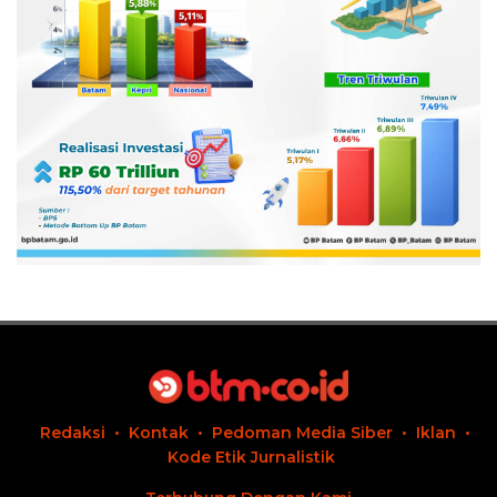
Redaksi
Kontak
Pedoman Media Siber
Iklan
Kode Etik Jurnalistik