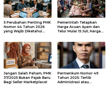
5 Perubahan Penting PMK
Pemerintah Tetapkan
Nomor 44 Tahun 2026
Harga Acuan Ayam dan
yang Wajib Diketahui
Telur Mulai 15 Juli, Harga
Wajib Pajak dan
Ayam dan Telur Dijual
Konsultan Pajak
Segini di Batam. Masih
Mahal?
Jangan Salah Paham, PMK
Permenkum Nomor 49
37/2025 Bukan Pajak Baru
Tahun 2025: Tertib
Bagi Seller Marketplace!
Administrasi atau
Tambahan Beban bagi
Pelaku Usaha?