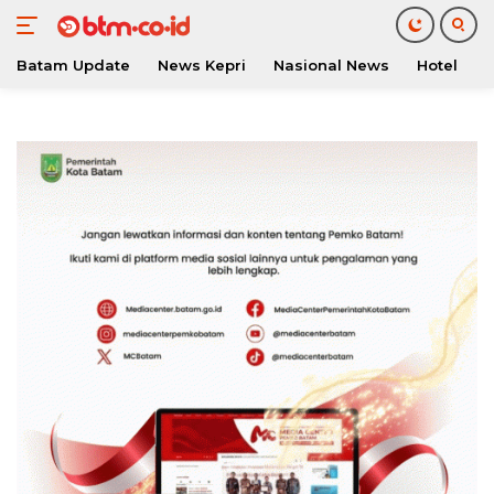
Batam Update
News Kepri
Nasional News
Hotel
O
Langsung
ke
konten