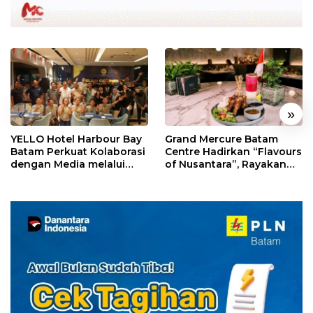
«
»
YELLO Hotel Harbour Bay
Grand Mercure Batam
Batam Perkuat Kolaborasi
Centre Hadirkan “Flavours
dengan Media melalui
of Nusantara”, Rayakan
YELLO Connect
HUT RI dengan Cita Rasa
Kuliner Indonesia