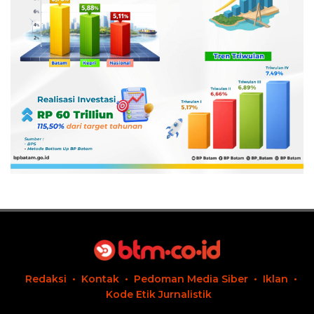
Redaksi
Kontak
Pedoman Media Siber
Iklan
Kode Etik Jurnalistik