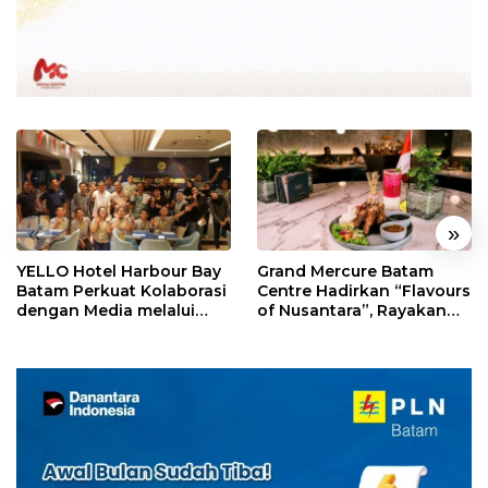
«
»
YELLO Hotel Harbour Bay
Grand Mercure Batam
Batam Perkuat Kolaborasi
Centre Hadirkan “Flavours
dengan Media melalui
of Nusantara”, Rayakan
YELLO Connect
HUT RI dengan Cita Rasa
Kuliner Indonesia