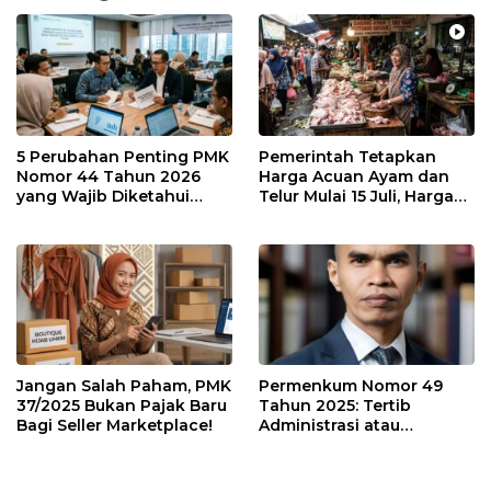
5 Perubahan Penting PMK
Pemerintah Tetapkan
Nomor 44 Tahun 2026
Harga Acuan Ayam dan
yang Wajib Diketahui
Telur Mulai 15 Juli, Harga
Wajib Pajak dan
Ayam dan Telur Dijual
Konsultan Pajak
Segini di Batam. Masih
Mahal?
Jangan Salah Paham, PMK
Permenkum Nomor 49
37/2025 Bukan Pajak Baru
Tahun 2025: Tertib
Bagi Seller Marketplace!
Administrasi atau
Tambahan Beban bagi
Pelaku Usaha?