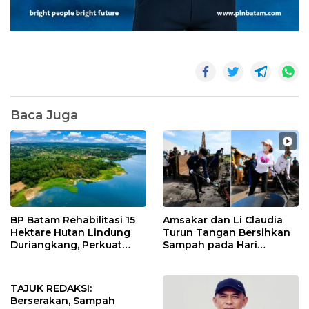
Baca Juga
BP Batam Rehabilitasi 15
Amsakar dan Li Claudia
Hektare Hutan Lindung
Turun Tangan Bersihkan
Duriangkang, Perkuat
Sampah pada Hari
Kelestarian Sumber Air
Lingkungan Hidup
Baku Batam
Sedunia 2026
TAJUK REDAKSI:
Berserakan, Sampah