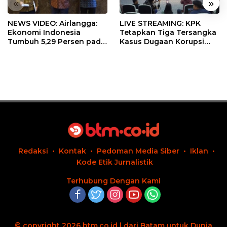
«
»
NEWS VIDEO: Airlangga:
LIVE STREAMING: KPK
Ekonomi Indonesia
Tetapkan Tiga Tersangka
Tumbuh 5,29 Persen pada
Kasus Dugaan Korupsi
Semester II 2026
Digitalisasi SPBU
Pertamina
Redaksi
Kontak
Pedoman Media Siber
Iklan
Kode Etik Jurnalistik
Terhubung Dengan Kami
© copyright 2026 btm.co.id | dari Batam untuk Dunia