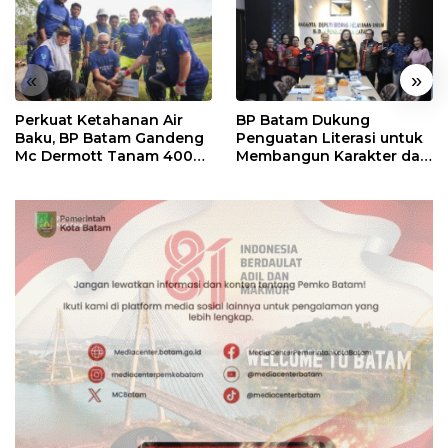
«
»
Perkuat Ketahanan Air
BP Batam Dukung
Baku, BP Batam Gandeng
Penguatan Literasi untuk
Mc Dermott Tanam 400
Membangun Karakter dan
Bambu Betung di
Kebhinekaan Bagi
Bendungan Sei Nongsa
Generasi Masa Depan